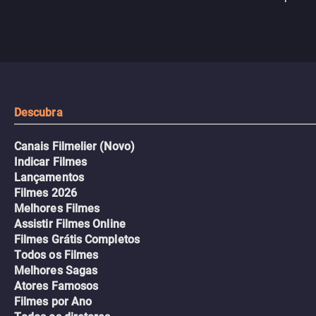
passageiros escala e a situação
segredos perigosos e sit
sai do controle, transformando a
que testam sua resistênci
viagem em um intenso thriller
urbano.
Descubra
Canais Filmelier (Novo)
Indicar Filmes
Lançamentos
Filmes 2026
Melhores Filmes
Assistir Filmes Online
Filmes Grátis Completos
Todos os Filmes
Melhores Sagas
Atores Famosos
Filmes por Ano