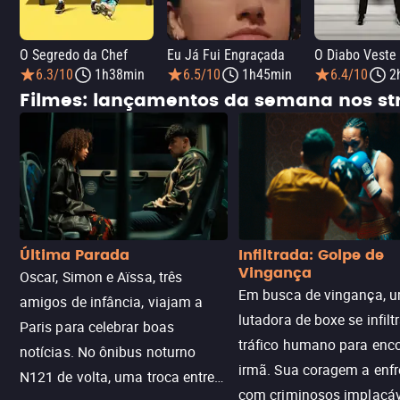
O Segredo da Chef
Eu Já Fui Engraçada
O Diabo Veste
6.3/10
1h38min
6.5/10
1h45min
6.4/10
2
Filmes: lançamentos da semana nos s
Última Parada
Infiltrada: Golpe de
Vingança
Oscar, Simon e Aïssa, três
Em busca de vingança, u
amigos de infância, viajam a
lutadora de boxe se infilt
Paris para celebrar boas
tráfico humano para enco
notícias. No ônibus noturno
irmã. Sua coragem a enfr
N121 de volta, uma troca entre
com criminosos implacáv