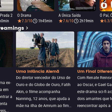
 Prada 2
O Drama
A Única Saída
Ó Paí, 
h0min
7.3/10
1h45min
7.6/10
2h19min
6.3/
treamings
Uma Infância Alemã
Um Final Difere
Do diretor vencedor do Urso de
Com Renate Reinsve
ma ex-
Ouro e do Globo de Ouro, Fatih
ao Oscar, e Gael Ga
ra em
Akin, o filme acompanha
este drama sci-fi 
ntrar a
Nanning, 12 anos, que ajuda a
dois amantes que 
enta
mãe na ilha de Amrum ao fim
reencontrar após a
eis,