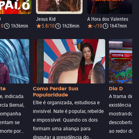
Ó
Jesus Kid
A Hora dos Valentes
10
1h36min
5.8/10
1h28min
--/10
1h47min
nte
Como Perder Sua
Dia D
Popularidade
, indicada
A trama de DI
Ellie é organizada, estudiosa e
rcía Bernal,
existência de
invisível. Nate é popular, rebelde
acompanha
mostrando c
e impossível. Quando os dois
tentam se
descoberta ir
formam uma aliança para
 morte por
ao redor do 
disputar a presidência do