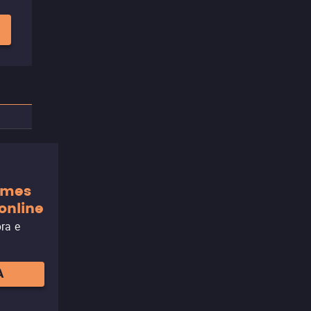
ilmes
online
ora e
A