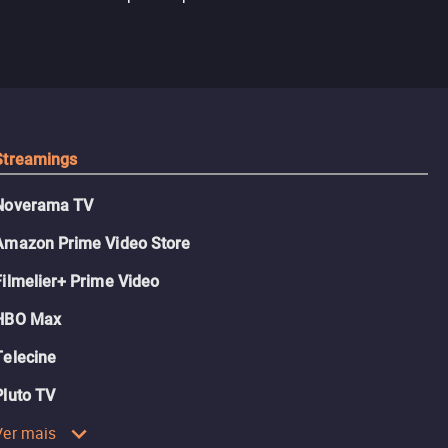
logia que
sociedade atu
colégio, o plano era simples —
 chance de
até o coração resolver complicar
am.
tudo.
Streamings
Noverama TV
Amazon Prime Video Store
Filmelier+ Prime Video
HBO Max
Telecine
Pluto TV
Ver mais