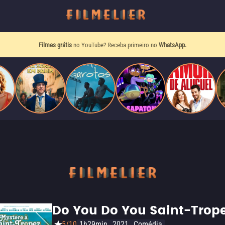
Filmes grátis
no YouTube? Receba primeiro no
WhatsApp.
Do You Do You Saint-Trop
5/10
1h29min
2021
Comédia