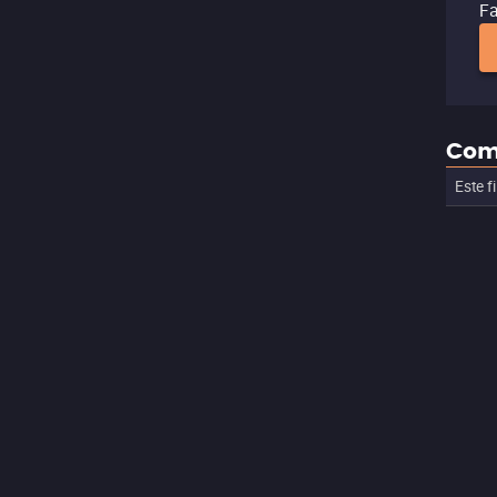
Fa
Com
Este f