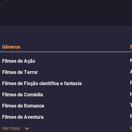
da guerra. Quando a paz chega,
meio de uma tecno
uações
a aparente proteção da ilha se
oferece uma última
a.
rompe e ele precisa encarar o
reviver o que senti
passado.
Gêneros
Filmes de Ação
Filmes de Terror
Filmes de Ficção científica e fantasia
Filmes de Comédia
Filmes de Romance
Filmes de Aventura
Ver mais