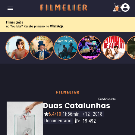
o desejo e a dor, a linha entre o livro que ele
escrevia e a vida real começa a desaparecer.
Filmes grátis
no YouTube? Receba primeiro no
WhatsApp.
Publicidade
Duas Catalunhas
6.4/10
1h56min
+12
2018
Documentário
19.492