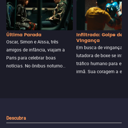
Última Parada
Infiltrada: Golpe de
Vingança
Oscar, Simon e Aïssa, três
Em busca de vingança, u
amigos de infância, viajam a
lutadora de boxe se infilt
Paris para celebrar boas
tráfico humano para enco
notícias. No ônibus noturno
irmã. Sua coragem a enfr
N121 de volta, uma troca entre
com criminosos implacáv
passageiros escala e a situação
segredos perigosos e sit
sai do controle, transformando a
que testam sua resistênci
viagem em um intenso thriller
urbano.
Descubra