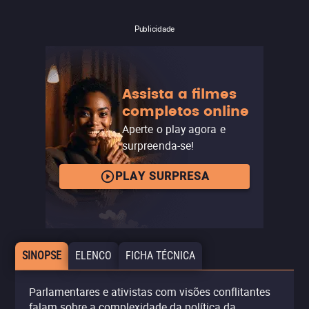
Publicidade
Assista a filmes
completos online
Aperte o play agora e
surpreenda-se!
PLAY SURPRESA
SINOPSE
ELENCO
FICHA TÉCNICA
Parlamentares e ativistas com visões conflitantes
falam sobre a complexidade da política da