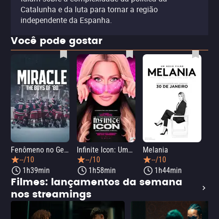
Catalunha e da luta para tornar a região
independente da Espanha.
Você pode gostar
Fenômeno no Gelo: Hóquei na Guerra Fria
Infinite Icon: Uma Memória Visual
Melania
33 
--/10
--/10
--/10
1h39min
1h58min
1h44min
Filmes: lançamentos da semana
nos streamings