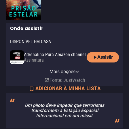
Onde assistir
DISPONÍVEL EM CASA
Adrenalina Pura Amazon channel
Assistir
Assinatura
Adrenalina Pura Apple TV
Adrenalina Pura+ Claro tv+
Apple TV Store
Vivo Play
Globoplay
channel
Mais opções
Assinatura
Compra
Aluguel
Assinatura
R$ 9,90
Assinatura
Fonte
: JustWatch
ADICIONAR À MINHA LISTA
Um piloto deve impedir que terroristas
transformem a Estação Espacial
Internacional em um míssil.