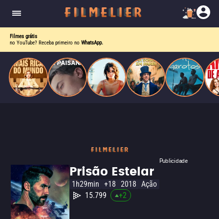
corrupção política envolvendo um ex-presidente.
do
Mundo
Filmes grátis
no YouTube? Receba primeiro no
WhatsApp.
Publicidade
Prisão Estelar
1h29min
+18
2018
Ação
15.799
+
2