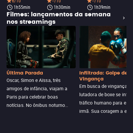
6/10
--/10
--/10
1h55min
1h30min
1h39min
Filmes: lançamentos da semana
nos streamings
Última Parada
Infiltrada: Golpe de
Vingança
Oscar, Simon e Aïssa, três
Em busca de vingança, u
amigos de infância, viajam a
lutadora de boxe se infilt
Paris para celebrar boas
tráfico humano para enco
notícias. No ônibus noturno
irmã. Sua coragem a enfr
N121 de volta, uma troca entre
com criminosos implacáv
passageiros escala e a situação
segredos perigosos e sit
sai do controle, transformando a