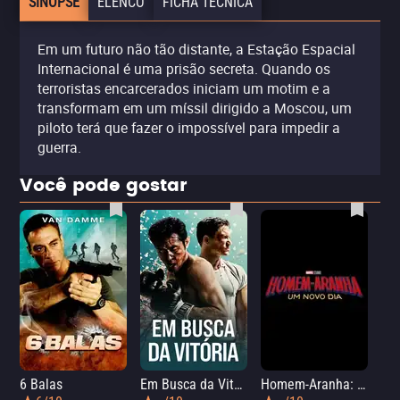
SINOPSE
ELENCO
FICHA TÉCNICA
Em um futuro não tão distante, a Estação Espacial
Internacional é uma prisão secreta. Quando os
terroristas encarcerados iniciam um motim e a
transformam em um míssil dirigido a Moscou, um
piloto terá que fazer o impossível para impedir a
guerra.
Você pode gostar
6 Balas
Em Busca da Vitória
Homem-Aranha: Um Novo Dia
A O