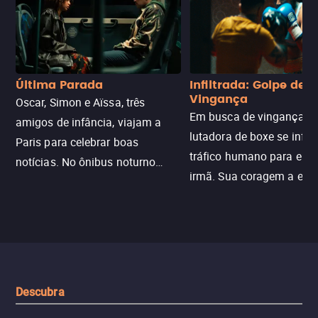
Última Parada
Infiltrada: Golpe de
Vingança
Oscar, Simon e Aïssa, três
Em busca de vingança, u
amigos de infância, viajam a
lutadora de boxe se infilt
Paris para celebrar boas
tráfico humano para enco
notícias. No ônibus noturno
irmã. Sua coragem a enfr
N121 de volta, uma troca entre
com criminosos implacáv
passageiros escala e a situação
segredos perigosos e sit
sai do controle, transformando a
que testam sua resistênci
viagem em um intenso thriller
urbano.
Descubra