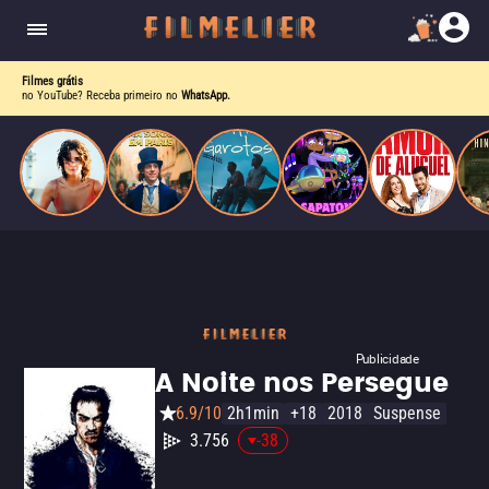
o desejo e a dor, a linha entre o livro que ele
escrevia e a vida real começa a desaparecer.
Filmes grátis
no YouTube? Receba primeiro no
WhatsApp.
Publicidade
A Noite nos Persegue
6.9/10
2h1min
+18
2018
Suspense
3.756
-38