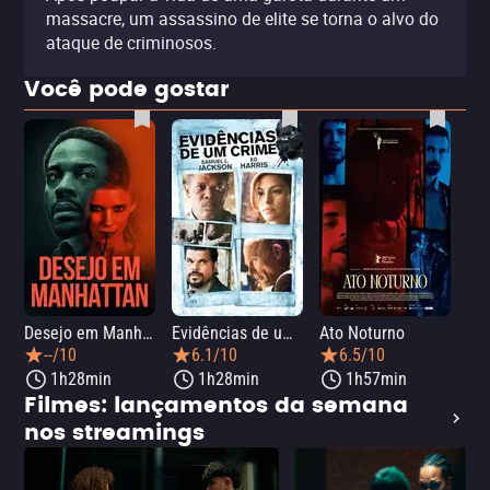
massacre, um assassino de elite se torna o alvo do
ataque de criminosos.
Você pode gostar
Desejo em Manhattan
Evidências de um Crime
Ato Noturno
A 
--/10
6.1/10
6.5/10
1h28min
1h28min
1h57min
Filmes: lançamentos da semana
nos streamings