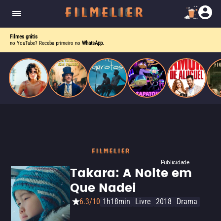
o desejo e a dor, a linha entre o livro que ele
escrevia e a vida real começa a desaparecer.
Filmes grátis
no YouTube? Receba primeiro no
WhatsApp.
Publicidade
Takara: A Noite em
Que Nadei
6.3/10
1h18min
Livre
2018
Drama