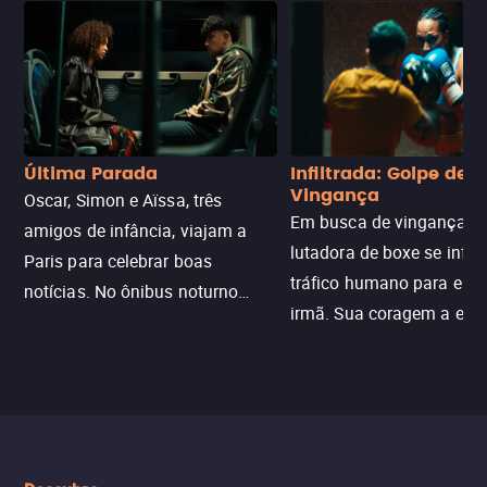
Última Parada
Infiltrada: Golpe de
Vingança
Oscar, Simon e Aïssa, três
Em busca de vingança, u
amigos de infância, viajam a
lutadora de boxe se infilt
Paris para celebrar boas
tráfico humano para enco
notícias. No ônibus noturno
irmã. Sua coragem a enfr
N121 de volta, uma troca entre
com criminosos implacáv
passageiros escala e a situação
segredos perigosos e sit
sai do controle, transformando a
que testam sua resistênci
viagem em um intenso thriller
urbano.