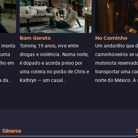
Bom Garoto
No Caminho
e monta
Tommy, 19 anos, vive entre
Um andarilho que 
e uma
drogas e violência. Numa noite,
caminhoneiros se 
ilho em
é dopado e acorda preso por
motorista reservad
uma coleira no porão de Chris e
transportar uma ca
a da
Kathryn — um casal
norte do México. À
caçada
aparentemente comum decidido
se aproximam na es
a transformá-lo num “bom
passado do andari
sta a
menino.”
segurança deles.
Gêneros