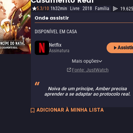
Casamento Real
5.3/10
1h32min
Livre
2018
Família
19.62
Onde assistir
DISPONÍVEL EM CASA
Netflix
Assisti
Assinatura
Netflix Standard with Ads
Mais opções
Assinatura
Fonte
: JustWatch
Noiva de um príncipe, Amber precisa
aprender a se adaptar ao protocolo real.
ADICIONAR À MINHA LISTA