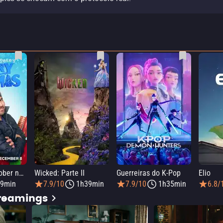
Elmo e Mark Rober na Oficina de Natal
Wicked: Parte II
Guerreiras do K-Pop
Elio
9min
7.9/10
1h39min
7.9/10
1h35min
6.8/
treamings