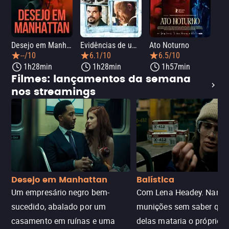
Desejo em Manhattan
Evidências de um Crime
Ato Noturno
A 
--/10
6.1/10
6.5/10
1h28min
1h28min
1h57min
Filmes: lançamentos da semana
nos streamings
Desejo em Manhattan
Balística
Um empresário negro bem-
Com Lena Headey. Nanc
sucedido, abalado por um
munições sem saber qu
casamento em ruínas e uma
delas mataria o próprio f