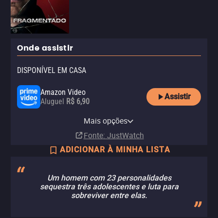
Onde assistir
DISPONÍVEL EM CASA
Amazon Video
Assistir
Aluguel
R$ 6,90
Apple TV Store
Claro TV+
Vivo Play
Amazon Prime Video
Amazon Prime Video with Ads
Disney+
Telecine
YouTube
Claro video
Mais opções
Compra
Aluguel
Aluguel
Assinatura
Assinatura
Assinatura
Assinatura
Aluguel
Aluguel
R$ 6,90
R$ 29,90
Fonte
: JustWatch
ADICIONAR À MINHA LISTA
Um homem com 23 personalidades
sequestra três adolescentes e luta para
sobreviver entre elas.