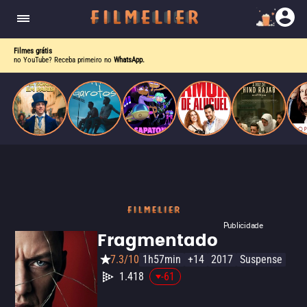
enquanto luta contra uma doença. Ele compõe
Paris
obras-primas, participa de festas e busca romance
em meio a círculos aristocráticos e reais.
Filmes grátis
no YouTube? Receba primeiro no
WhatsApp.
Publicidade
Fragmentado
7.3/10
1h57min
+14
2017
Suspense
1.418
-61