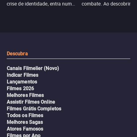
crise de identidade, entra num
combate. Ao descobrir a
jogo sexualizado de gato e rato
verdade, ela deixa a rotin
com uma mulher branca
fábrica e parte em uma 
misteriosa no metrô. A escalada
implacável contra quem
leva a um desfecho violento.
escondeu os fatos, dispo
tudo pela vingança.
Descubra
Canais Filmelier (Novo)
Indicar Filmes
Lançamentos
Filmes 2026
Melhores Filmes
Assistir Filmes Online
Filmes Grátis Completos
Todos os Filmes
Melhores Sagas
Atores Famosos
Filmes por Ano