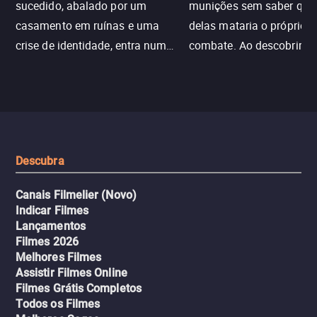
sucedido, abalado por um
munições sem saber qu
casamento em ruínas e uma
delas mataria o próprio f
crise de identidade, entra num
combate. Ao descobrir a
jogo sexualizado de gato e rato
verdade, ela deixa a rotin
com uma mulher branca
fábrica e parte em uma 
misteriosa no metrô. A escalada
implacável contra quem
leva a um desfecho violento.
escondeu os fatos, dispo
tudo pela vingança.
Descubra
Canais Filmelier (Novo)
Indicar Filmes
Lançamentos
Filmes 2026
Melhores Filmes
Assistir Filmes Online
Filmes Grátis Completos
Todos os Filmes