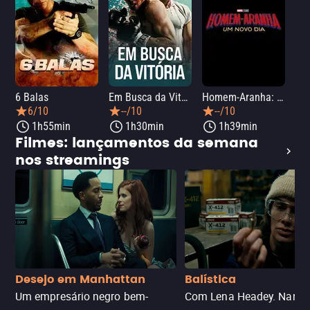
6 Balas
Em Busca da Vitória
Homem-Aranha: Um Novo Dia
A O
6/10
--/10
--/10
1h55min
1h30min
1h39min
Filmes: lançamentos da semana
nos streamings
Desejo em Manhattan
Balística
Um empresário negro bem-
Com Lena Headey. Nanc