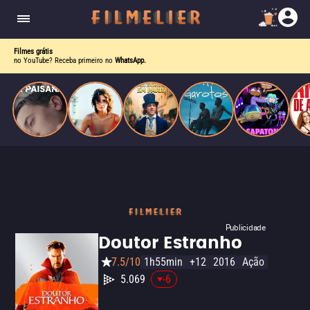
homens gays, coloca sua carreira em risco
quando se apaixona por um de seus alvos.
Filmes grátis
no YouTube? Receba primeiro no
WhatsApp.
Publicidade
Doutor Estranho
7.5/10
1h55min
+12
2016
Ação
5.069
-6