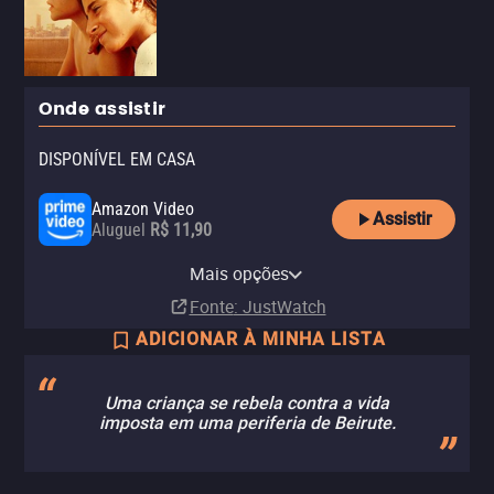
Onde assistir
DISPONÍVEL EM CASA
Amazon Video
Assistir
Aluguel
R$ 11,90
Apple TV Store
Claro TV+
YouTube
Claro video
Sony One Amazon Channel
Mais opções
Aluguel
Aluguel
Aluguel
Aluguel
Assinatura
R$ 11,90
R$ 6,90
Fonte
: JustWatch
ADICIONAR À MINHA LISTA
Uma criança se rebela contra a vida
imposta em uma periferia de Beirute.