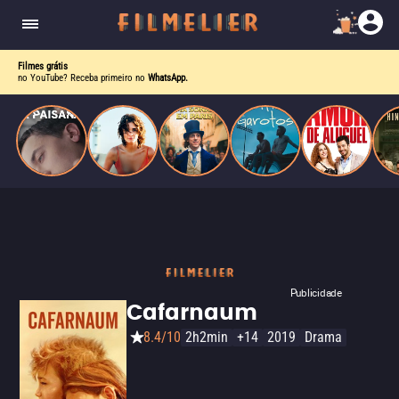
homens gays, coloca sua carreira em risco
quando se apaixona por um de seus alvos.
Filmes grátis
no YouTube? Receba primeiro no
WhatsApp.
Publicidade
Cafarnaum
8.4/10
2h2min
+14
2019
Drama