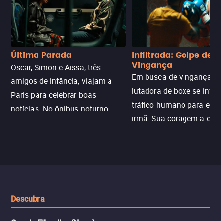
Última Parada
Infiltrada: Golpe de
Vingança
Oscar, Simon e Aïssa, três
Em busca de vingança, u
amigos de infância, viajam a
lutadora de boxe se infilt
Paris para celebrar boas
tráfico humano para enco
notícias. No ônibus noturno
irmã. Sua coragem a enfr
N121 de volta, uma troca entre
com criminosos implacáv
passageiros escala e a situação
segredos perigosos e sit
sai do controle, transformando a
que testam sua resistênci
viagem em um intenso thriller
urbano.
Descubra