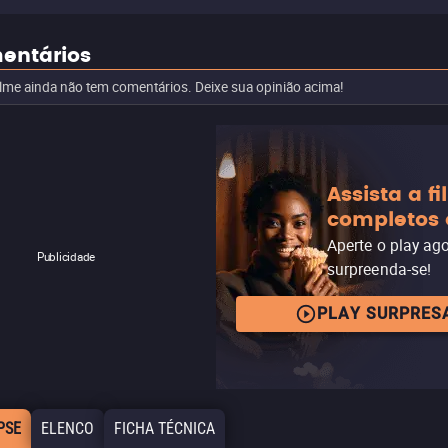
entários
ilme ainda não tem comentários. Deixe sua opinião acima!
Assista a f
completos 
Aperte o play ag
Publicidade
surpreenda-se!
PLAY SURPRES
PSE
ELENCO
FICHA TÉCNICA