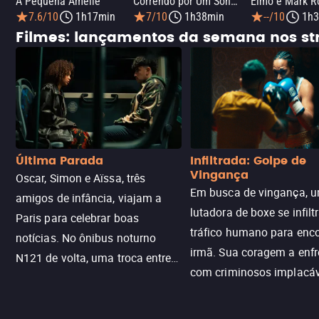
A Pequena Amélie
Correndo por Um Sonho
7.6/10
1h17min
7/10
1h38min
--/10
1h3
Filmes: lançamentos da semana nos s
Última Parada
Infiltrada: Golpe de
Vingança
Oscar, Simon e Aïssa, três
Em busca de vingança, u
amigos de infância, viajam a
lutadora de boxe se infilt
Paris para celebrar boas
tráfico humano para enco
notícias. No ônibus noturno
irmã. Sua coragem a enfr
N121 de volta, uma troca entre
com criminosos implacáv
passageiros escala e a situação
segredos perigosos e sit
sai do controle, transformando a
que testam sua resistênci
viagem em um intenso thriller