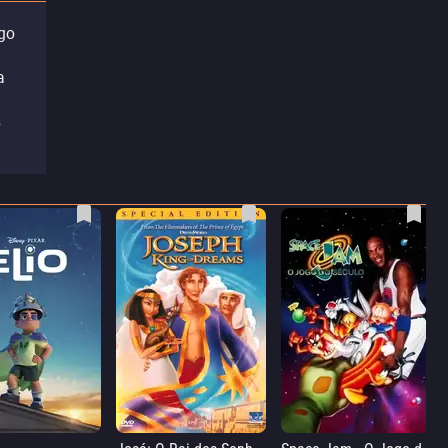
igo
a
s