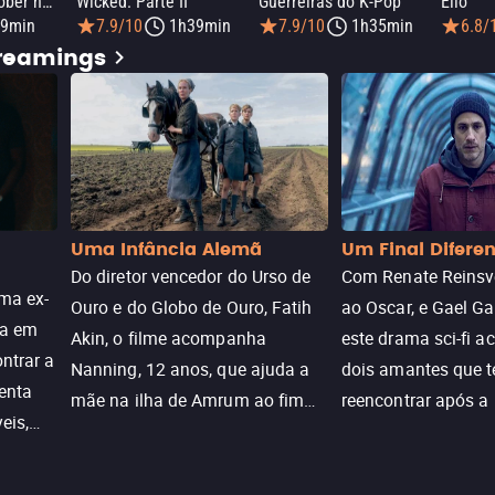
Elmo e Mark Rober na Oficina de Natal
Wicked: Parte II
Guerreiras do K-Pop
Elio
9min
7.9/10
1h39min
7.9/10
1h35min
6.8/
treamings
Uma Infância Alemã
Um Final Difere
Do diretor vencedor do Urso de
Com Renate Reinsve
ma ex-
Ouro e do Globo de Ouro, Fatih
ao Oscar, e Gael Ga
ra em
Akin, o filme acompanha
este drama sci-fi 
ntrar a
Nanning, 12 anos, que ajuda a
dois amantes que 
enta
mãe na ilha de Amrum ao fim
reencontrar após a
eis,
da guerra. Quando a paz chega,
meio de uma tecno
uações
a aparente proteção da ilha se
oferece uma última
a.
rompe e ele precisa encarar o
reviver o que senti