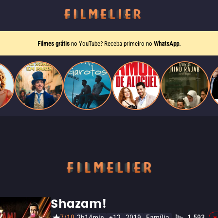
Filmes grátis
no YouTube? Receba primeiro no
WhatsApp.
Shazam!
7/10
2h14min
+12
2019
Família
1.593