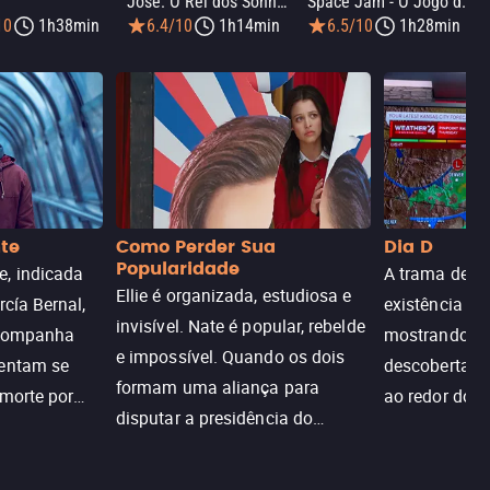
José: O Rei dos Sonhos
Space Jam - O Jogo do Século
10
1h38min
6.4/10
1h14min
6.5/10
1h28min
nte
Como Perder Sua
Dia D
Popularidade
, indicada
A trama de DI
Ellie é organizada, estudiosa e
rcía Bernal,
existência de
invisível. Nate é popular, rebelde
acompanha
mostrando c
e impossível. Quando os dois
tentam se
descoberta ir
formam uma aliança para
 morte por
ao redor do 
disputar a presidência do
logia que
sociedade atu
colégio, o plano era simples —
 chance de
até o coração resolver complicar
am.