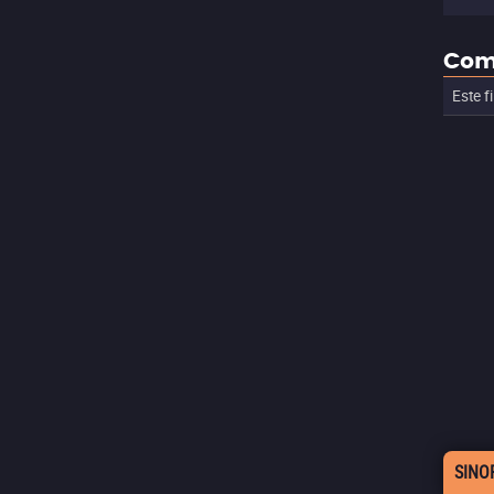
Com
Este f
SINO