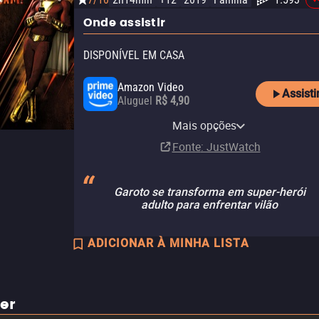
Onde assistir
DISPONÍVEL EM CASA
Amazon Video
Assisti
Aluguel
R$ 4,90
Apple TV Store
Claro TV+
Vivo Play
HBO Max
YouTube
HBO Max Amazon Channel
Mais opções
Aluguel
Aluguel
Aluguel
Assinatura
Aluguel
Assinatura
R$ 11,90
Fonte
: JustWatch
Garoto se transforma em super-herói
adulto para enfrentar vilão
ADICIONAR À MINHA LISTA
ler