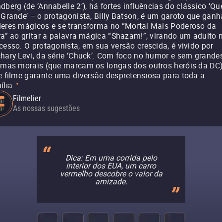
dberg (de ‘Annabelle 2’), há fortes influências do clássico ‘Qu
 Grande’ – o protagonista, Billy Batson, é um garoto que ganh
eres mágicos e se transforma no “Mortal Mais Poderoso da
ra” ao gritar a palavra mágica “Shazam!”, virando um adulto 
cesso. O protagonista, em sua versão crescida, é vivido por
hary Levi, da série ‘Chuck’. Com foco no humor e sem grande
emas morais (que marcam os longas dos outros heróis da DC)
e filme garante uma diversão despretensiosa para toda a
ília.
"
Filmelier
As nossas sugestões
Dica: Em uma corrida pelo
interior dos EUA, um carro
vermelho descobre o valor da
amizade.