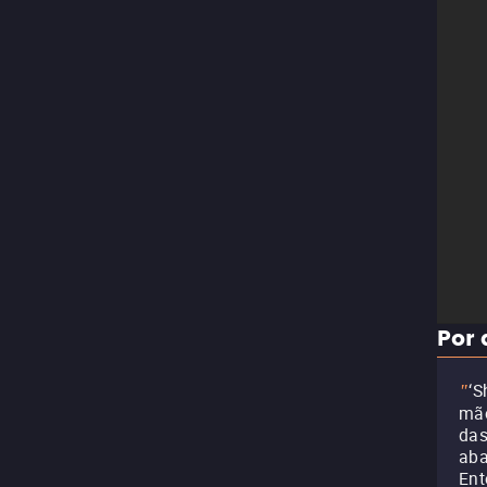
Por 
‘S
"
mão
das
aba
Ent