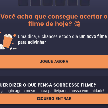
Você acha que consegue acertar o
filme de hoje? 🤔
Uma dica, 6 chances e todo dia
um novo filme
para adivinhar
JOGUE AGORA
UER DIZER O QUE PENSA SOBRE ESSE FILME?
ça login agora mesmo para participar da nossa comunidade!
QUERO ENTRAR