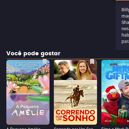
Bil
mag
Sha
nes
hab
par
Você pode gostar