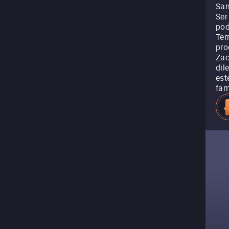
San
Ser
pod
Ter
pro
Zac
dil
est
fam