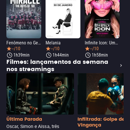
Fenômeno no Gelo: Hóquei na Guerra Fria
Melania
Infinite Icon: Uma Memória Visual
33 
--/10
--/10
--/10
1h39min
1h44min
1h58min
Filmes: lançamentos da semana
nos streamings
Última Parada
Infiltrada: Golpe de
Vingança
Oscar, Simon e Aïssa, três