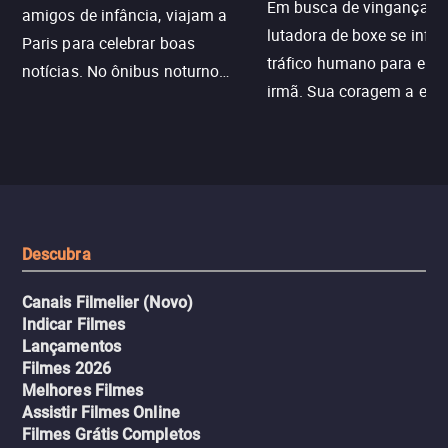
Em busca de vingança, u
amigos de infância, viajam a
lutadora de boxe se infilt
Paris para celebrar boas
tráfico humano para enco
notícias. No ônibus noturno
irmã. Sua coragem a enfr
N121 de volta, uma troca entre
com criminosos implacáv
passageiros escala e a situação
segredos perigosos e sit
sai do controle, transformando a
que testam sua resistênci
viagem em um intenso thriller
urbano.
Descubra
Canais Filmelier (Novo)
Indicar Filmes
Lançamentos
Filmes 2026
Melhores Filmes
Assistir Filmes Online
Filmes Grátis Completos