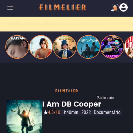
homens gays, coloca sua carreira em risco
quando se apaixona por um de seus alvos.
Entre tantas opções,
receba o que mais vale seu tempo!
Toda sexta, no seu e-mail.
Publicidade
I Am DB Cooper
4.3/10
1h40min
2022
Documentário