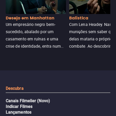
Desejo em Manhattan
Balística
Um empresário negro bem-
Com Lena Headey. Nanc
sucedido, abalado por um
munições sem saber qu
casamento em ruínas e uma
delas mataria o próprio f
crise de identidade, entra num
combate. Ao descobrir a
jogo sexualizado de gato e rato
verdade, ela deixa a rotin
com uma mulher branca
fábrica e parte em uma 
misteriosa no metrô. A escalada
implacável contra quem
leva a um desfecho violento.
escondeu os fatos, dispo
tudo pela vingança.
Descubra
Canais Filmelier (Novo)
Indicar Filmes
Lançamentos