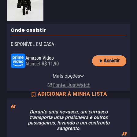
Onde assistir
DISPONÍVEL EM CASA
Amazon Video
Assistir
Aluguel
R$ 11,90
Apple TV Store
Claro TV+
Amazon Prime Video
YouTube
Claro video
Mais opções
Aluguel
Aluguel
Assinatura
Aluguel
Aluguel
R$ 11,90
R$ 6,90
Fonte
: JustWatch
ADICIONAR À MINHA LISTA
Durante uma nevasca, um carrasco
transporta uma prisioneira e outros
passageiros, levando a um confronto
sangrento.