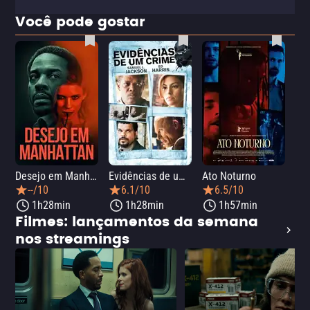
Você pode gostar
Desejo em Manhattan
Evidências de um Crime
Ato Noturno
A 
--/10
6.1/10
6.5/10
1h28min
1h28min
1h57min
Filmes: lançamentos da semana
nos streamings