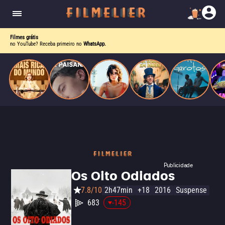
corrupção política envolvendo um ex-presidente.
do
Mundo
Filmes grátis
no YouTube? Receba primeiro no
WhatsApp.
Publicidade
Os Oito Odiados
7.8/10
2h47min
+18
2016
Suspense
683
-145