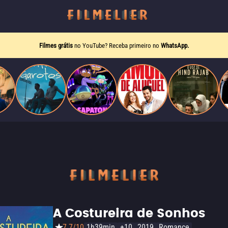
Filmes grátis
no YouTube? Receba primeiro no
WhatsApp.
A Costureira de Sonhos
7.7/10
1h39min
+10
2019
Romance