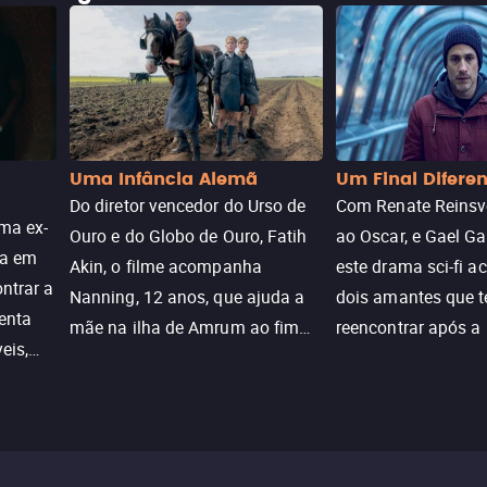
Uma Infância Alemã
Um Final Difere
Do diretor vencedor do Urso de
Com Renate Reinsve
ma ex-
Ouro e do Globo de Ouro, Fatih
ao Oscar, e Gael Ga
ra em
Akin, o filme acompanha
este drama sci-fi 
ntrar a
Nanning, 12 anos, que ajuda a
dois amantes que 
enta
mãe na ilha de Amrum ao fim
reencontrar após a
eis,
da guerra. Quando a paz chega,
meio de uma tecno
uações
a aparente proteção da ilha se
oferece uma última
a.
rompe e ele precisa encarar o
reviver o que senti
passado.