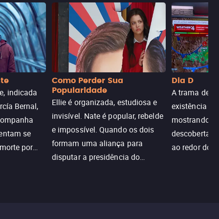
nte
Como Perder Sua
Dia D
Popularidade
, indicada
A trama de DI
Ellie é organizada, estudiosa e
rcía Bernal,
existência de
invisível. Nate é popular, rebelde
acompanha
mostrando c
e impossível. Quando os dois
tentam se
descoberta ir
formam uma aliança para
 morte por
ao redor do 
disputar a presidência do
logia que
sociedade atu
colégio, o plano era simples —
 chance de
até o coração resolver complicar
am.
tudo.