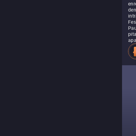
enr
den
int
Fes
Pau
pit
apa