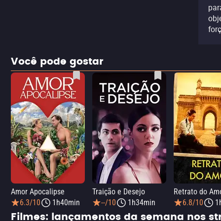
par
obj
for
Você pode gostar
Amor Apocalipse
Traição e Desejo
Retrato do Am
6.3/10
1h40min
--/10
1h34min
6.8/10
1
Filmes: lançamentos da semana nos s