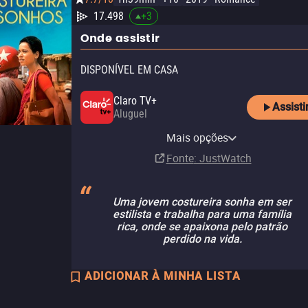
17.498
+
3
Onde assistir
DISPONÍVEL EM CASA
Claro TV+
Assisti
Aluguel
Reserva Imovision Amazon
Vivo Play
YouTube
Channel
Mais opções
Aluguel
Aluguel
Assinatura
Fonte
: JustWatch
Uma jovem costureira sonha em ser
estilista e trabalha para uma família
rica, onde se apaixona pelo patrão
perdido na vida.
ADICIONAR À MINHA LISTA