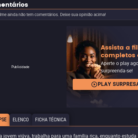
entários
ilme ainda não tem comentários. Deixe sua opinião acima!
Assista a f
completos 
Aperte o play ag
Publicidade
surpreenda-se!
PLAY SURPRES
PSE
ELENCO
FICHA TÉCNICA
 jovem viúva, trabalha para uma família rica, enquanto estuda