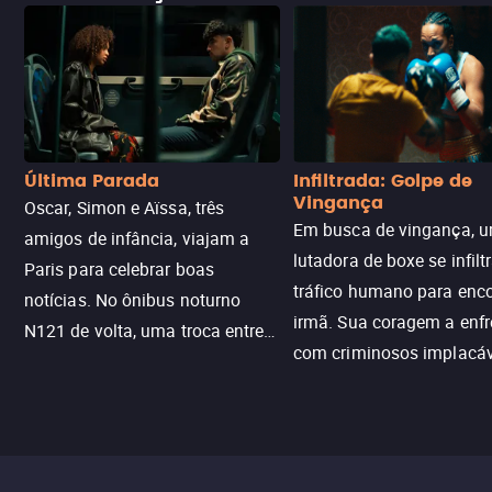
Última Parada
Infiltrada: Golpe de
Vingança
Oscar, Simon e Aïssa, três
Em busca de vingança, u
amigos de infância, viajam a
lutadora de boxe se infilt
Paris para celebrar boas
tráfico humano para enco
notícias. No ônibus noturno
irmã. Sua coragem a enfr
N121 de volta, uma troca entre
com criminosos implacáv
passageiros escala e a situação
segredos perigosos e sit
sai do controle, transformando a
que testam sua resistênci
viagem em um intenso thriller
urbano.