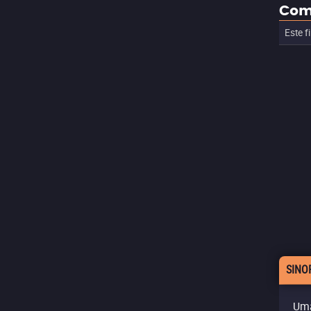
Com
Este f
SINO
Uma