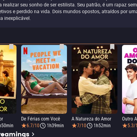
a realizar seu sonho de ser estilista. Seu patrão, é um rapaz sem
etivos e perdido na vida. Dois mundos opostos, atraídos por um
ça inexplicável.
or
De Férias com Você
A Natureza do Amor
h50min
6.7/10
1h39min
7/10
1h52min
5.3/
treamings