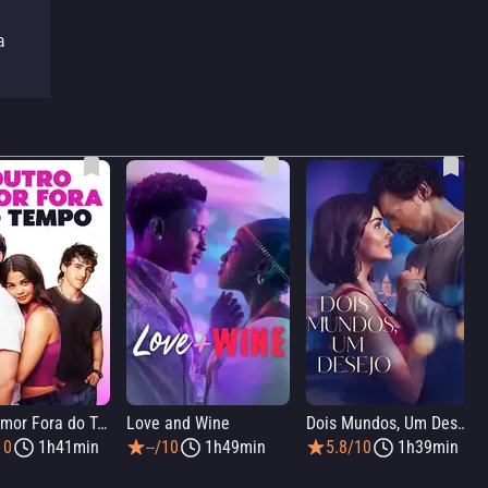
a
Outro Amor Fora do Tempo
Love and Wine
Dois Mundos, Um Desejo
10
1h41min
--/10
1h49min
5.8/10
1h39min