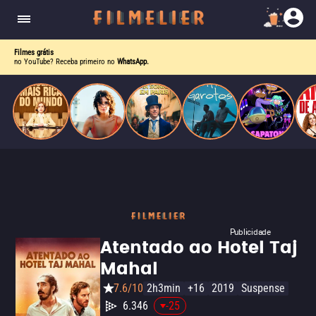
corrupção política envolvendo um ex-presidente.
do
Mundo
Filmes grátis
no YouTube? Receba primeiro no
WhatsApp.
Publicidade
Atentado ao Hotel Taj
Mahal
7.6/10
2h3min
+16
2019
Suspense
6.346
-25