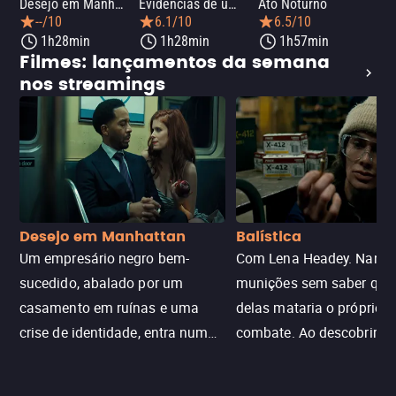
Desejo em Manhattan
Evidências de um Crime
Ato Noturno
A 
--/10
6.1/10
6.5/10
1h28min
1h28min
1h57min
Filmes: lançamentos da semana
nos streamings
Desejo em Manhattan
Balística
Um empresário negro bem-
Com Lena Headey. Nanc
sucedido, abalado por um
munições sem saber qu
casamento em ruínas e uma
delas mataria o próprio f
crise de identidade, entra num
combate. Ao descobrir a
jogo sexualizado de gato e rato
verdade, ela deixa a rotin
com uma mulher branca
fábrica e parte em uma 