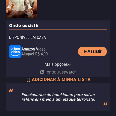
Onde assistir
DISPONÍVEL EM CASA
Amazon Video
Assistir
Aluguel
R$ 4,90
Apple TV Store
Claro TV+
Vivo Play
YouTube
Telecine Amazon Channel
Mais opções
Aluguel
Aluguel
Aluguel
Aluguel
Assinatura
R$ 4,90
Fonte
: JustWatch
ADICIONAR À MINHA LISTA
Funcionários do hotel lutam para salvar
reféns em meio a um ataque terrorista.