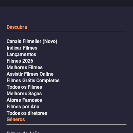
misteriosa no metrô. A escalada
implacável contra quem
leva a um desfecho violento.
escondeu os fatos, dispo
tudo pela vingança.
Descubra
Canais Filmelier (Novo)
Indicar Filmes
Lançamentos
Filmes 2026
Melhores Filmes
Assistir Filmes Online
Filmes Grátis Completos
Todos os Filmes
Melhores Sagas
Atores Famosos
Filmes por Ano
Todos os diretores
Gêneros