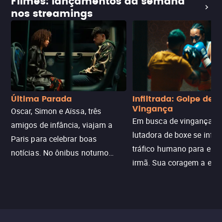
Filmes: lançamentos da semana
nos streamings
Última Parada
Infiltrada: Golpe de
Vingança
Oscar, Simon e Aïssa, três
Em busca de vingança, u
amigos de infância, viajam a
lutadora de boxe se infilt
Paris para celebrar boas
tráfico humano para enco
notícias. No ônibus noturno
irmã. Sua coragem a enfr
N121 de volta, uma troca entre
com criminosos implacáv
passageiros escala e a situação
segredos perigosos e sit
sai do controle, transformando a
que testam sua resistênci
viagem em um intenso thriller