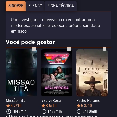
SINOPSE
ELENCO
FICHA TÉCNICA
Um investigador obcecado em encontrar uma
misteriosa serial killer coloca a própria sanidade
em risco.
Você pode gostar
Missão Titã
#SalveRosa
Pedro Páramo
Fro
5.7/10
8.6/10
6.3/10
1h48min
1h39min
2h10min