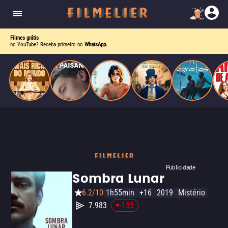
corrupção política envolvendo um ex-presidente.
do
Mundo
Filmes grátis
no YouTube? Receba primeiro no
WhatsApp.
Publicidade
Sombra Lunar
6.2/10
1h55min
+16
2019
Mistério
7.983
-155