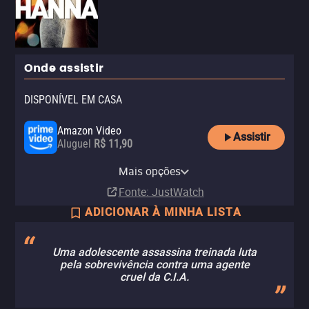
Onde assistir
DISPONÍVEL EM CASA
Amazon Video
Assistir
Aluguel
R$ 11,90
Apple TV Store
Netflix
Netflix Standard with Ads
YouTube
Claro video
Mais opções
Aluguel
Assinatura
Assinatura
Aluguel
Aluguel
R$ 11,90
R$ 6,90
Fonte
: JustWatch
ADICIONAR À MINHA LISTA
Uma adolescente assassina treinada luta
pela sobrevivência contra uma agente
cruel da C.I.A.