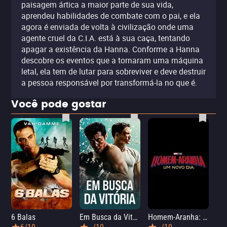
paisagem ártica a maior parte de sua vida,
aprendeu habilidades de combate com o pai, e ela
agora é enviada de volta à civilização onde uma
agente cruel da C.I.A. está à sua caça, tentando
apagar a existência da Hanna. Conforme a Hanna
descobre os eventos que a tornaram uma máquina
letal, ela tem de lutar para sobreviver e deve destruir
a pessoa responsável por transformá-la no que é.
Você pode gostar
6 Balas
Em Busca da Vitória
Homem-Aranha: Um Novo Dia
A O