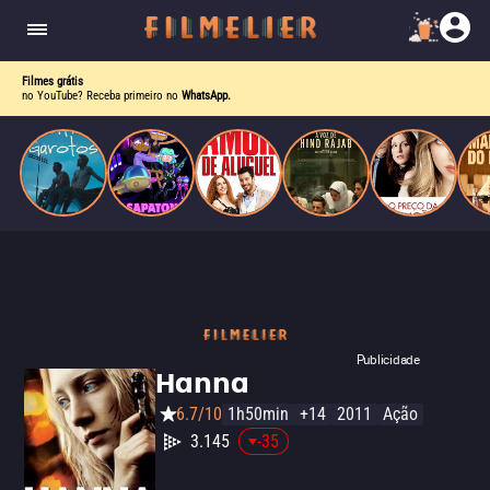
drama intenso sobre identidade, pressão social e
aceitação.
Filmes grátis
no YouTube? Receba primeiro no
WhatsApp.
Publicidade
Hanna
6.7/10
1h50min
+14
2011
Ação
3.145
-35