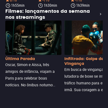
6/10
--/10
--/10
1h55min
1h30min
1h39min
Filmes: lançamentos da semana
nos streamings
Última Parada
Infiltrada: Golpe de
Vingança
Oscar, Simon e Aïssa, três
Em busca de vingança, u
amigos de infância, viajam a
lutadora de boxe se infilt
Paris para celebrar boas
tráfico humano para enco
notícias. No ônibus noturno
irmã. Sua coragem a enfr
N121 de volta, uma troca entre
com criminosos implacáv
passageiros escala e a situação
segredos perigosos e sit
sai do controle, transformando a