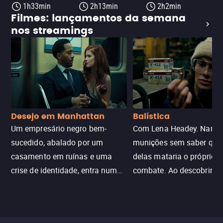
1h33min
2h13min
2h2min
Filmes: lançamentos da semana
nos streamings
Desejo em Manhattan
Balística
Um empresário negro bem-
Com Lena Headey. Nanc
sucedido, abalado por um
munições sem saber qu
casamento em ruínas e uma
delas mataria o próprio f
crise de identidade, entra num
combate. Ao descobrir a
jogo sexualizado de gato e rato
verdade, ela deixa a rotin
com uma mulher branca
fábrica e parte em uma 
misteriosa no metrô. A escalada
implacável contra quem