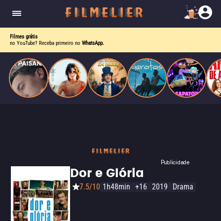
homens gays, coloca sua carreira em risco
quando se apaixona por um de seus alvos.
Filmes grátis
no YouTube? Receba primeiro no
WhatsApp.
Publicidade
Dor e Glória
7.5/10
1h48min
+16
2019
Drama