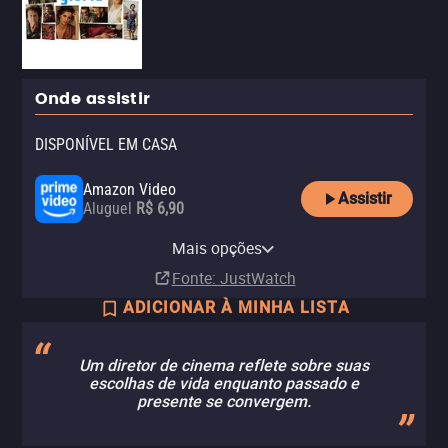
Onde assistir
DISPONÍVEL EM CASA
Amazon Video
Assistir
Aluguel
R$ 6,90
Apple TV Store
Claro TV+
Vivo Play
YouTube
Claro video
Mais opções
Aluguel
Aluguel
Aluguel
Aluguel
Aluguel
R$ 9,90
R$ 6,90
Fonte
: JustWatch
ADICIONAR À MINHA LISTA
Um diretor de cinema reflete sobre suas
escolhas de vida enquanto passado e
presente se convergem.