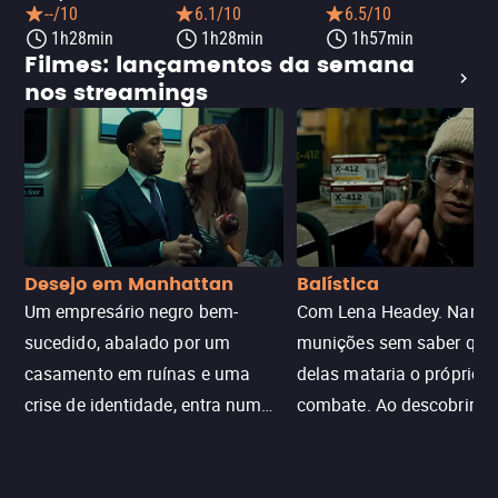
--/10
6.1/10
6.5/10
1h28min
1h28min
1h57min
Filmes: lançamentos da semana
nos streamings
Desejo em Manhattan
Balística
Um empresário negro bem-
Com Lena Headey. Nanc
sucedido, abalado por um
munições sem saber qu
casamento em ruínas e uma
delas mataria o próprio f
crise de identidade, entra num
combate. Ao descobrir a
jogo sexualizado de gato e rato
verdade, ela deixa a rotin
com uma mulher branca
fábrica e parte em uma 