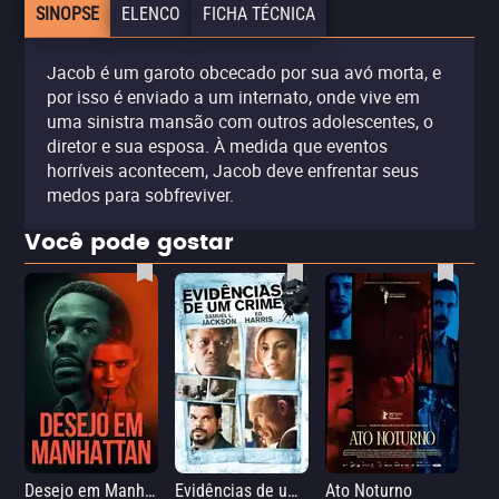
SINOPSE
ELENCO
FICHA TÉCNICA
Jacob é um garoto obcecado por sua avó morta, e
por isso é enviado a um internato, onde vive em
uma sinistra mansão com outros adolescentes, o
diretor e sua esposa. À medida que eventos
horríveis acontecem, Jacob deve enfrentar seus
medos para sobfreviver.
Você pode gostar
Desejo em Manhattan
Evidências de um Crime
Ato Noturno
A 