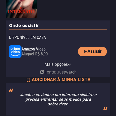
Onde assistir
DISPONÍVEL EM CASA
Amazon Video
Assistir
Aluguel
R$ 6,90
Apple TV Store
Vivo Play
HBO Max
YouTube
Mais opções
Aluguel
Aluguel
Assinatura
Aluguel
R$ 11,90
Fonte
: JustWatch
ADICIONAR À MINHA LISTA
Jacob é enviado a um internato sinistro e
precisa enfrentar seus medos para
sobreviver.