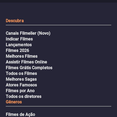
misteriosa no metrô. A escalada
implacável contra quem
leva a um desfecho violento.
escondeu os fatos, dispo
tudo pela vingança.
Descubra
Canais Filmelier (Novo)
Indicar Filmes
Lançamentos
Filmes 2026
Melhores Filmes
Assistir Filmes Online
Filmes Grátis Completos
Todos os Filmes
Melhores Sagas
Atores Famosos
Filmes por Ano
Todos os diretores
Gêneros
Filmes de Ação