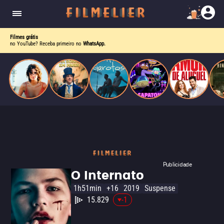
o desejo e a dor, a linha entre o livro que ele
escrevia e a vida real começa a desaparecer.
Filmes grátis
no YouTube? Receba primeiro no
WhatsApp.
Publicidade
O Internato
1h51min
+16
2019
Suspense
15.829
-1