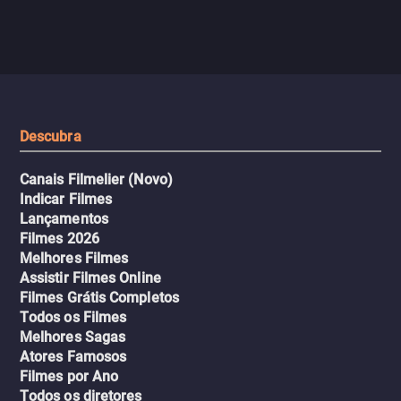
jogo sexualizado de gato e rato
verdade, ela deixa a rotin
com uma mulher branca
fábrica e parte em uma 
misteriosa no metrô. A escalada
implacável contra quem
leva a um desfecho violento.
escondeu os fatos, dispo
tudo pela vingança.
Descubra
Canais Filmelier (Novo)
Indicar Filmes
Lançamentos
Filmes 2026
Melhores Filmes
Assistir Filmes Online
Filmes Grátis Completos
Todos os Filmes
Melhores Sagas
Atores Famosos
Filmes por Ano
Todos os diretores