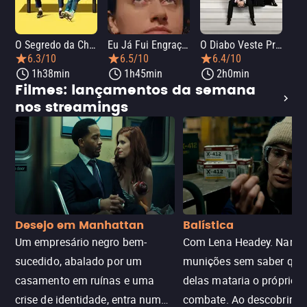
O Segredo da Chef
Eu Já Fui Engraçada
O Diabo Veste Prada 2
O 
6.3/10
6.5/10
6.4/10
1h38min
1h45min
2h0min
Filmes: lançamentos da semana
nos streamings
Desejo em Manhattan
Balística
Um empresário negro bem-
Com Lena Headey. Nanc
sucedido, abalado por um
munições sem saber qu
casamento em ruínas e uma
delas mataria o próprio f
crise de identidade, entra num
combate. Ao descobrir a