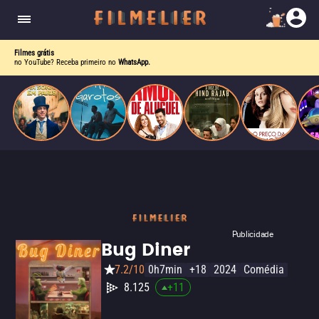
enquanto luta contra uma doença. Ele compõe
Paris
obras-primas, participa de festas e busca romance
em meio a círculos aristocráticos e reais.
Filmes grátis
no YouTube? Receba primeiro no
WhatsApp.
Publicidade
Bug Diner
7.2/10
0h7min
+18
2024
Comédia
8.125
+
11