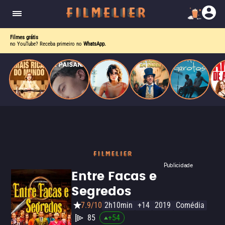
corrupção política envolvendo um ex-presidente.
do
Mundo
Filmes grátis
no YouTube? Receba primeiro no
WhatsApp.
Publicidade
Entre Facas e
Segredos
7.9/10
2h10min
+14
2019
Comédia
85
+
54