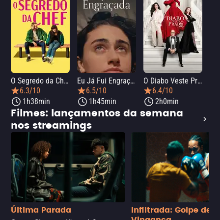
O Segredo da Chef
Eu Já Fui Engraçada
O Diabo Veste Prada 2
O 
6.3/10
6.5/10
6.4/10
1h38min
1h45min
2h0min
Filmes: lançamentos da semana
nos streamings
Última Parada
Infiltrada: Golpe de