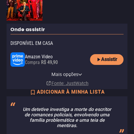
Onde assistir
DISPONÍVEL EM CASA
Amazon Video
Assistir
Compra
R$ 49,90
Apple TV Store
Vivo Play
YouTube
Claro video
Mais opções
Compra
Aluguel
Aluguel
Aluguel
R$ 6,90
R$ 49,90
Fonte
: JustWatch
ADICIONAR À MINHA LISTA
Um detetive investiga a morte do escritor
de romances policiais, envolvendo uma
família problemática e uma teia de
mentiras.