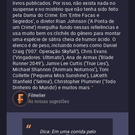
livros publicados. Por isso, não exista nada no
suspense e no mistério que não tenha sido feito
pela Dama do Crime. Em ‘Entre Facas e
Segredos’, o diretor Rian Johnson (‘A Ponta de
um Crime’) mergulha fundo nessas referências e
usa muito bem os clichês do gênero para montar
uma espécie de sátira cheia de humor ácido. O
elenco é de peso, incluindo nomes como Daniel
Craig (‘007: Operação Skyfall’), Chris Evans
(‘Vingadores: Ultimato’), Ana de Armas (‘Blade
Runner 2049’), Jamie Lee Curtis (‘True Lies’),
Michael Shannon (‘Animais Noturnos’), Toni
Collette (‘Pequena Miss Sunshine’), LaKeith
Stanfield (‘Selma’), Christopher Plummer ('Todo
Dinheiro do Mundo') e muitos mais.
"
Filmelier
As nossas sugestões
Dica: Em uma corrida pelo