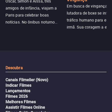
Vingança
Oscar, Simon e Aïssa, três
Em busca de vingança, u
amigos de infância, viajam a
lutadora de boxe se infilt
Paris para celebrar boas
tráfico humano para enco
notícias. No ônibus noturno
irmã. Sua coragem a enfr
N121 de volta, uma troca entre
com criminosos implacáv
passageiros escala e a situação
segredos perigosos e sit
sai do controle, transformando a
que testam sua resistênci
viagem em um intenso thriller
urbano.
Descubra
Canais Filmelier (Novo)
Indicar Filmes
Lançamentos
Filmes 2026
Melhores Filmes
Assistir Filmes Online