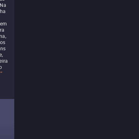
 Na
nha
 tem
ra
na,
dos
uns
e,
eira
o
"