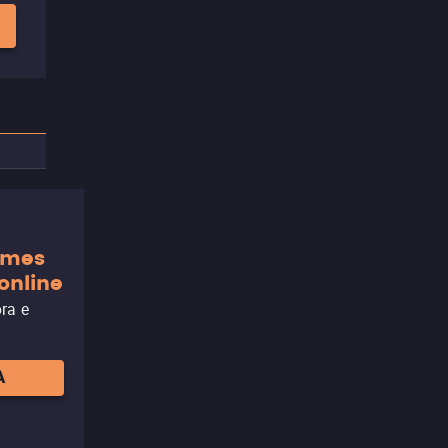
ilmes
online
ora e
A