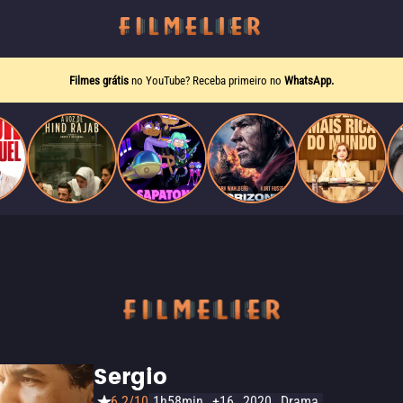
Filmes grátis
no YouTube? Receba primeiro no
WhatsApp.
Sergio
6.2/10
1h58min
+16
2020
Drama