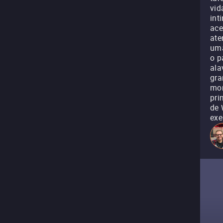
vid
int
ace
ate
uma
o p
ala
gra
mom
pri
de 
exe