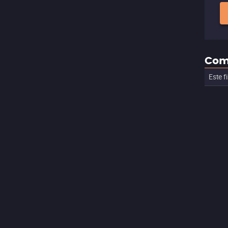
Com
Este f