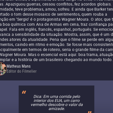
as. Apaziguou guerras, cessou conflitos, fez acordos globais.
imidade, teve problemas, amou, sofreu. E ainda que Barker te
rtado o tom desse mosaico de sentimentos, quem rouba a
nção em ‘Sergio’ é o protagonista Wagner Moura. O ator, que
 boa química com Ana de Armas em cena, traz confiança pa
apel. Fala em inglês, francês, espanhol, português. Se emocio
vanca a sensibilidade da situação. Mostra, assim, que é um 
ndes atores da atualidade. Pena que o filme se perde em alg
entos, caindo em ritmo e emoção. Se fosse mais consistent
ncipalmente em termos de roteiro, seria o grande filme da carr
Wagner Moura. Mas o essencial está aqui: boa trama, atuaçã
mplar e a história de um brasileiro chegando ao mundo todo.
Matheus Mans
Editor do Filmelier
Dica: Em uma corrida pelo
interior dos EUA, um carro
vermelho descobre o valor da
amizade.