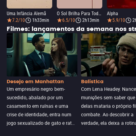
Uma Infância Alemã
O Sol Brilha Para Todos
Alpha
7.2/10
1h33min
6.5/10
2h13min
5.9/10
2
Filmes: lançamentos da semana nos s
Desejo em Manhattan
Balística
Um empresário negro bem-
Com Lena Headey. Nanc
sucedido, abalado por um
munições sem saber qu
casamento em ruínas e uma
delas mataria o próprio f
crise de identidade, entra num
combate. Ao descobrir a
jogo sexualizado de gato e rato
verdade, ela deixa a rotin
com uma mulher branca
fábrica e parte em uma 