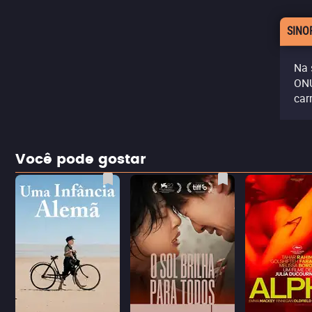
SINO
Na 
ONU
carr
Você pode gostar