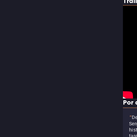
Trai
Por 
De
"
Ser
his
tar