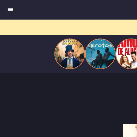
compõe obras-primas, participa de festas e busca romance em
Paris
meio a círculos aristocráticos e reais.