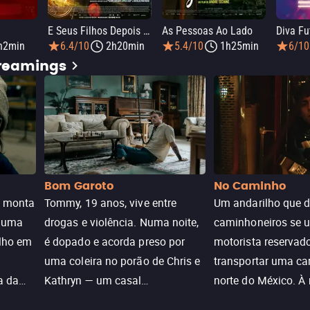
E Seus Filhos Depois Deles
As Pessoas Ao Lado
Diva Fu
h2min
6.4/10
2h20min
5.4/10
1h25min
6/10
treamings
Bom Garoto
No Caminho
e monta
Tommy, 19 anos, vive entre
Um andarilho que 
e uma
drogas e violência. Numa noite,
caminhoneiros se 
ilho em
é dopado e acorda preso por
motorista reservad
uma coleira no porão de Chris e
transportar uma ca
a da
Kathryn — um casal
norte do México. À
caçada
aparentemente comum decidido
se aproximam na es