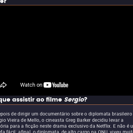
ler
que assistir ao filme
Sergio
?
pois de dirigir um documentário sobre o diplomata brasileiro
gio Vieira de Mello, o cineasta Greg Barker decidiu levar a
tória para a ficção neste drama exclusivo da Netflix. E não é
efa fácil: afinal, o diplomata, de alto cargo na ONU, viveu mui