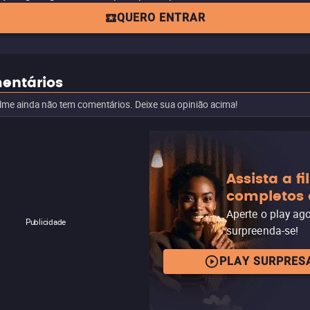
QUERO ENTRAR
entários
ilme ainda não tem comentários. Deixe sua opinião acima!
Assista a f
completos 
Aperte o play ag
Publicidade
surpreenda-se!
PLAY SURPRES