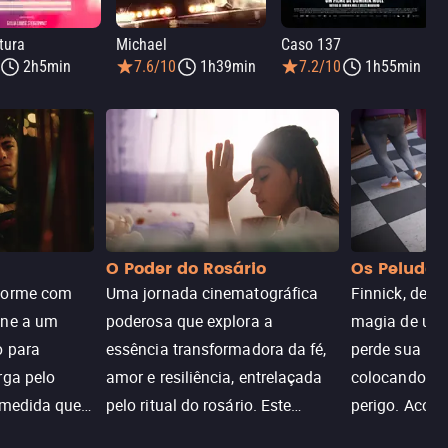
tura
Michael
Caso 137
2h5min
7.6/10
1h39min
7.2/10
1h55min
O Poder do Rosário
Os Peludos
dorme com
Uma jornada cinematográfica
Finnick, desc
une a um
poderosa que explora a
magia de um 
o para
essência transformadora da fé,
perde sua invi
rga pelo
amor e resiliência, entrelaçada
colocando su
 medida que
pelo ritual do rosário. Este
perigo. Aco
trada, o
drama cativante envolve o
Christine, e