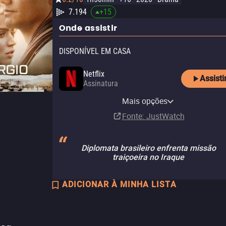
7.194
+
15
Onde assistir
DISPONÍVEL EM CASA
Netflix
Assisti
Assinatura
Netflix Standard with Ads
Mais opções
Assinatura
Fonte
: JustWatch
Diplomata brasileiro enfrenta missão
traiçoeira no Iraque
ADICIONAR À MINHA LISTA