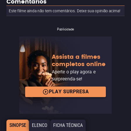
Comentários
Este filme ainda não tem comentários. Deixe sua opinião acima!
Publicidade
Assista a filmes
completos online
Aperte o play agora e
surpreenda-se!
PLAY SURPRESA
SINOPSE
ELENCO
FICHA TÉCNICA