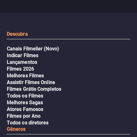
segredos perigosos e sit
sai do controle, transformando a
que testam sua resistênci
viagem em um intenso thriller
urbano.
Descubra
Canais Filmelier (Novo)
Indicar Filmes
Lançamentos
Filmes 2026
Melhores Filmes
Assistir Filmes Online
Filmes Grátis Completos
Todos os Filmes
Melhores Sagas
Atores Famosos
Filmes por Ano
Todos os diretores
Gêneros