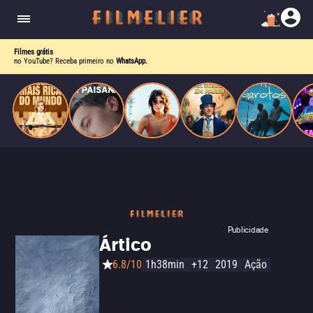
corrupção política envolvendo um ex-presidente.
do
Mundo
Filmes grátis
no YouTube? Receba primeiro no
WhatsApp.
Publicidade
Ártico
6.8/10
1h38min
+12
2019
Ação