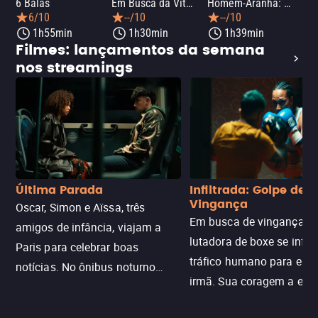
6 Balas
Em Busca da Vitória
Homem-Aranha: Um Novo Dia
A O
6/10
--/10
--/10
1h55min
1h30min
1h39min
Filmes: lançamentos da semana
nos streamings
Última Parada
Infiltrada: Golpe de
Vingança
Oscar, Simon e Aïssa, três
Em busca de vingança, u
amigos de infância, viajam a
lutadora de boxe se infilt
Paris para celebrar boas
tráfico humano para enco
notícias. No ônibus noturno
irmã. Sua coragem a enfr
N121 de volta, uma troca entre
com criminosos implacáv
passageiros escala e a situação