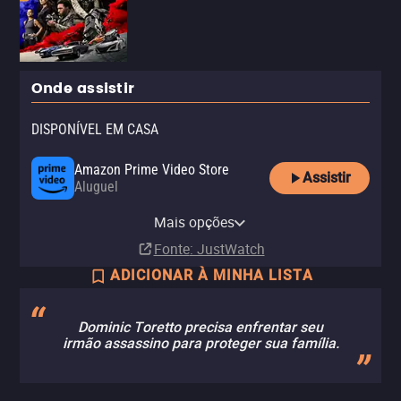
Onde assistir
DISPONÍVEL EM CASA
Amazon Prime Video Store
Assistir
Aluguel
Apple TV (iTunes)
Disney+
YouTube
Mais opções
Aluguel
Assinatura
Aluguel
Fonte
: JustWatch
ADICIONAR À MINHA LISTA
Dominic Toretto precisa enfrentar seu
irmão assassino para proteger sua família.