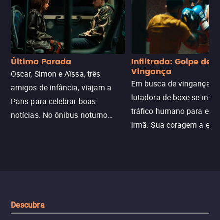
Última Parada
Infiltrada: Golpe de
Vingança
Oscar, Simon e Aïssa, três
Em busca de vingança, u
amigos de infância, viajam a
lutadora de boxe se infilt
Paris para celebrar boas
tráfico humano para enco
notícias. No ônibus noturno
irmã. Sua coragem a enfr
N121 de volta, uma troca entre
com criminosos implacáv
passageiros escala e a situação
segredos perigosos e sit
sai do controle, transformando a
que testam sua resistênci
viagem em um intenso thriller
urbano.
Descubra