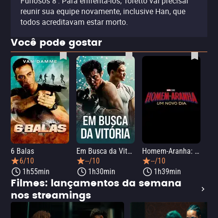
Furiosos 8'. Para enfrentá-los, Toretto vai precisar
reunir sua equipe novamente, inclusive Han, que
todos acreditavam estar morto.
Você pode gostar
6 Balas
Em Busca da Vitória
Homem-Aranha: Um Novo Dia
A O
6/10
--/10
--/10
1h55min
1h30min
1h39min
Filmes: lançamentos da semana
nos streamings