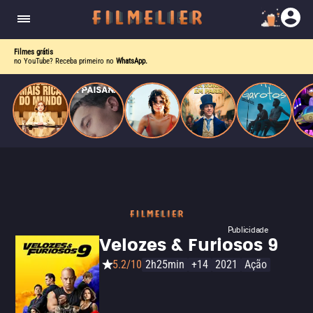
corrupção política envolvendo um ex-presidente.
do
Mundo
Filmes grátis
no YouTube? Receba primeiro no
WhatsApp.
Publicidade
Velozes & Furiosos 9
5.2/10
2h25min
+14
2021
Ação