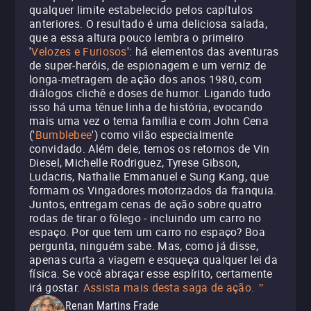
qualquer limite estabelecido pelos capítulos
anteriores. O resultado é uma deliciosa salada,
que a essa altura pouco lembra o primeiro
'
Velozes e Furiosos
': há elementos das aventuras
de super-heróis, de espionagem e um verniz de
longa-metragem de ação dos anos 1980, com
diálogos clichê e doses de humor. Ligando tudo
isso há uma tênue linha de história, evocando
mais uma vez o tema família e com John Cena
('
Bumblebee
') como vilão especialmente
convidado. Além dele, temos os retornos de Vin
Diesel, Michelle Rodriguez, Tyrese Gibson,
Ludacris, Nathalie Emmanuel e Sung Kang, que
formam os Vingadores motorizados da franquia.
Juntos, entregam cenas de ação sobre quatro
rodas de tirar o fôlego - incluindo um carro no
espaço. Por que tem um carro no espaço? Boa
pergunta, ninguém sabe. Mas, como já disse,
apenas curta a viagem e esqueça qualquer lei da
física. Se você abraçar esse espírito, certamente
irá gostar.
Assista mais desta saga de ação.
"
Renan Martins Frade