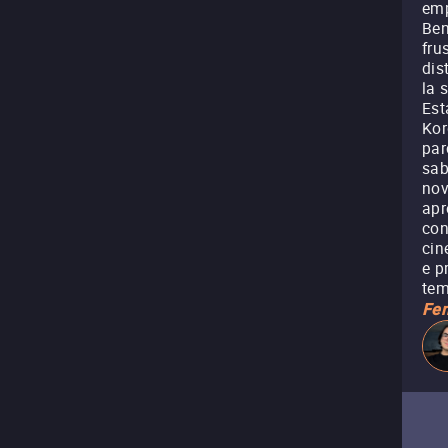
emp
Ben
fru
dis
la 
Est
Kor
par
sab
nov
apr
con
cin
e p
tem
Fen