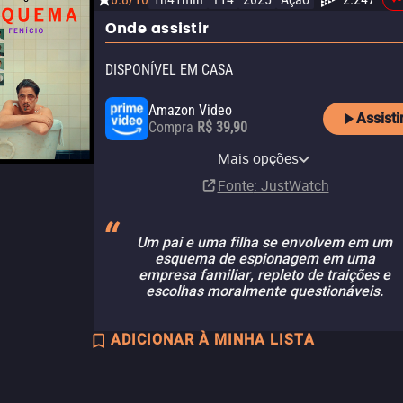
Onde assistir
DISPONÍVEL EM CASA
Amazon Video
Assisti
Compra
R$ 39,90
Amazon Prime Video with
Apple TV Store
Claro TV+
Vivo Play
Amazon Prime Video
Claro video
Ads
Mais opções
Aluguel
Aluguel
Aluguel
Assinatura
Aluguel
R$ 14,90
R$ 14,90
Assinatura
Fonte
: JustWatch
Um pai e uma filha se envolvem em um
esquema de espionagem em uma
empresa familiar, repleto de traições e
escolhas moralmente questionáveis.
ADICIONAR À MINHA LISTA