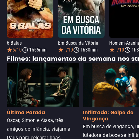
6 Balas
Em Busca da Vitória
6/10
1h55min
--/10
1h30min
--/10
1h3
Filmes: lançamentos da semana nos s
Última Parada
Infiltrada: Golpe de
Vingança
Oscar, Simon e Aïssa, três
Em busca de vingança, u
amigos de infância, viajam a
lutadora de boxe se infilt
Paris para celebrar boas