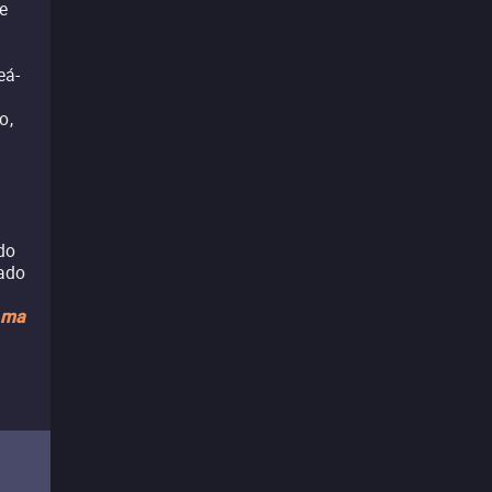
e
eá-
o,
o
do
nado
ema