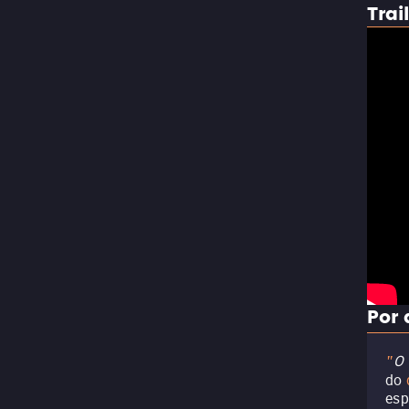
Trai
Por 
O 
"
do
esp