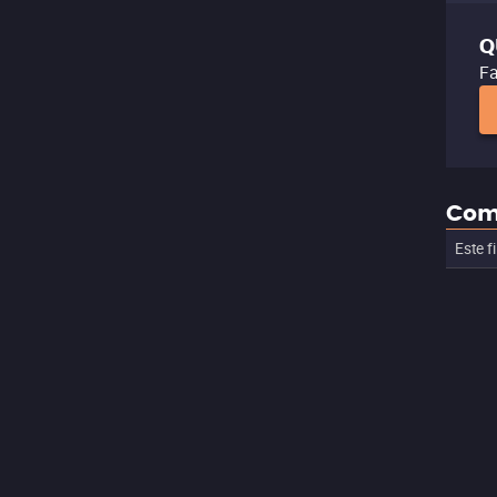
Q
Fa
Com
Este f