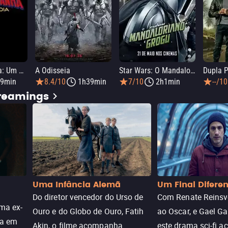
Homem-Aranha: Um Novo Dia
A Odisseia
Star Wars: O Mandaloriano e Grogu
Dupla P
9min
8.4/10
1h39min
7/10
2h1min
--/10
treamings
Uma Infância Alemã
Um Final Difere
Do diretor vencedor do Urso de
Com Renate Reinsve
ma ex-
Ouro e do Globo de Ouro, Fatih
ao Oscar, e Gael Ga
ra em
Akin, o filme acompanha
este drama sci-fi 