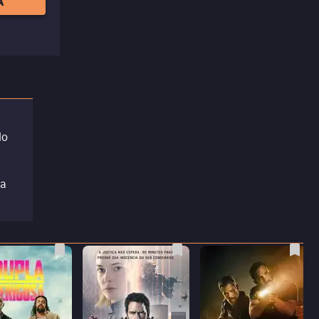
A
do
 a