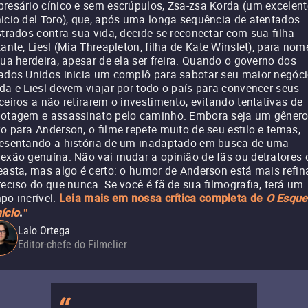
resário cínico e sem escrúpulos, Zsa-zsa Korda (um excelent
icio del Toro), que, após uma longa sequência de atentados
strados contra sua vida, decide se reconectar com sua filha
tante, Liesl (Mia Threapleton, filha de Kate Winslet), para nom
sua herdeira, apesar de ela ser freira. Quando o governo dos
ados Unidos inicia um complô para sabotar seu maior negóci
da e Liesl devem viajar por todo o país para convencer seus
ceiros a não retirarem o investimento, evitando tentativas de
otagem e assassinato pelo caminho. Embora seja um gêner
o para Anderson, o filme repete muito de seu estilo e temas,
esentando a história de um inadaptado em busca de uma
exão genuína. Não vai mudar a opinião de fãs ou detratores 
easta, mas algo é certo: o humor de Anderson está mais refi
reciso do que nunca. Se você é fã de sua filmografia, terá um
po incrível.
Leia mais em nossa crítica completa de
O Esqu
ício
.
"
Lalo Ortega
Editor-chefe do Filmelier