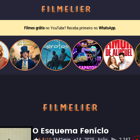
Filmes grátis
no YouTube? Receba primeiro no
WhatsApp.
O Esquema Fenício
6.8/10
1h41min
+14
2025
Ação
2.247