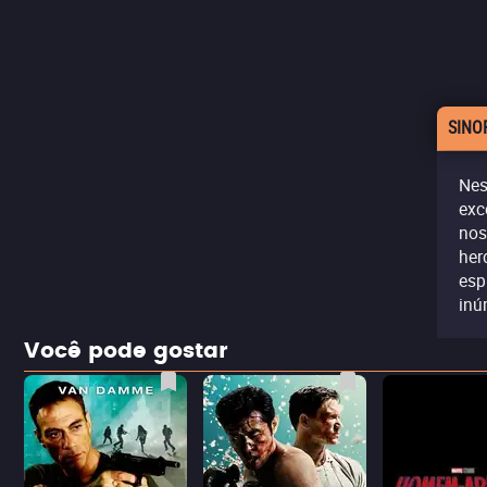
SINO
Nes
exc
nos
her
esp
inú
Você pode gostar