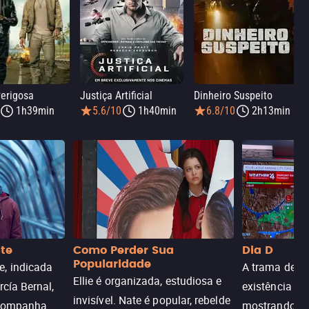
erigosa
Justiça Artificial
Dinheiro Suspeito
1h39min
5.6/10
1h40min
6.8/10
2h13min
nte
Como Perder Sua
Dia D
Popularidade
, indicada
A trama de DI
Ellie é organizada, estudiosa e
rcía Bernal,
existência de
invisível. Nate é popular, rebelde
acompanha
mostrando c