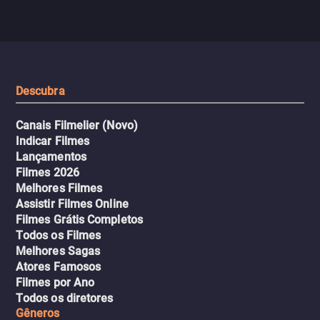
com uma mulher branca
fábrica e parte em uma 
misteriosa no metrô. A escalada
implacável contra quem
leva a um desfecho violento.
escondeu os fatos, dispo
tudo pela vingança.
Descubra
Canais Filmelier (Novo)
Indicar Filmes
Lançamentos
Filmes 2026
Melhores Filmes
Assistir Filmes Online
Filmes Grátis Completos
Todos os Filmes
Melhores Sagas
Atores Famosos
Filmes por Ano
Todos os diretores
Gêneros