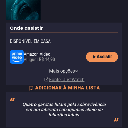
Onde assistir
DISPONÍVEL EM CASA
Amazon Video
Assistir
Aluguel
R$ 14,90
Apple TV Store
Claro TV+
Globoplay
YouTube
Claro video
Telecine Amazon Channel
Mais opções
Aluguel
Aluguel
Assinatura
Aluguel
Aluguel
Assinatura
R$ 14,90
R$ 6,90
Fonte
: JustWatch
ADICIONAR À MINHA LISTA
Quatro garotas lutam pela sobrevivência
em um labirinto subaquático cheio de
tubarões letais.