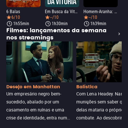
6 Balas
Em Busca da Vitória
Homem-Aranha: Um Novo Dia
A O
6/10
--/10
--/10
1h55min
1h30min
1h39min
Filmes: lançamentos da semana
nos streamings
Desejo em Manhattan
Balística
Um empresário negro bem-
Com Lena Headey. Nanc
sucedido, abalado por um
munições sem saber qu
casamento em ruínas e uma
delas mataria o próprio f
crise de identidade, entra num
combate. Ao descobrir a
jogo sexualizado de gato e rato
verdade, ela deixa a rotin