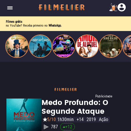
enquanto luta contra uma doença. Ele compõe
Paris
obras-primas, participa de festas e busca romance
em meio a círculos aristocráticos e reais.
Filmes grátis
no YouTube? Receba primeiro no
WhatsApp.
Publicidade
Medo Profundo: O
Segundo Ataque
5/10
1h30min
+14
2019
Ação
787
+
12