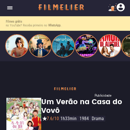
o desejo e a dor, a linha entre o livro que ele
escrevia e a vida real começa a desaparecer.
Filmes grátis
no YouTube? Receba primeiro no
WhatsApp.
Publicidade
Um Verão na Casa do
Vovô
7.6/10
1h33min
1984
Drama