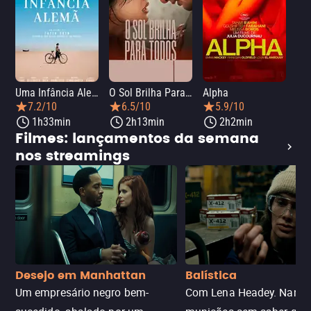
Uma Infância Alemã
O Sol Brilha Para Todos
Alpha
7.2/10
6.5/10
5.9/10
1h33min
2h13min
2h2min
Filmes: lançamentos da semana
nos streamings
Desejo em Manhattan
Balística
Um empresário negro bem-
Com Lena Headey. Nanc