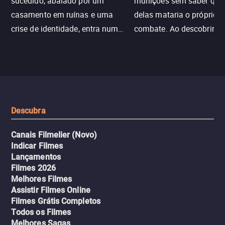
sucedido, abalado por um
munições sem saber qu
casamento em ruínas e uma
delas mataria o próprio f
crise de identidade, entra num
combate. Ao descobrir a
jogo sexualizado de gato e rato
verdade, ela deixa a rotin
com uma mulher branca
fábrica e parte em uma 
misteriosa no metrô. A escalada
implacável contra quem
leva a um desfecho violento.
escondeu os fatos, dispo
tudo pela vingança.
Descubra
Canais Filmelier (Novo)
Indicar Filmes
Lançamentos
Filmes 2026
Melhores Filmes
Assistir Filmes Online
Filmes Grátis Completos
Todos os Filmes
Melhores Sagas