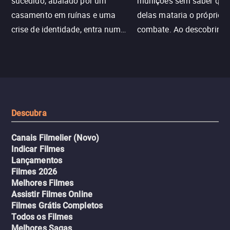
sucedido, abalado por um
munições sem saber qu
casamento em ruínas e uma
delas mataria o próprio f
crise de identidade, entra num
combate. Ao descobrir a
jogo sexualizado de gato e rato
verdade, ela deixa a rotin
com uma mulher branca
fábrica e parte em uma 
misteriosa no metrô. A escalada
implacável contra quem
leva a um desfecho violento.
escondeu os fatos, dispo
tudo pela vingança.
Descubra
Canais Filmelier (Novo)
Indicar Filmes
Lançamentos
Filmes 2026
Melhores Filmes
Assistir Filmes Online
Filmes Grátis Completos
Todos os Filmes
Melhores Sagas