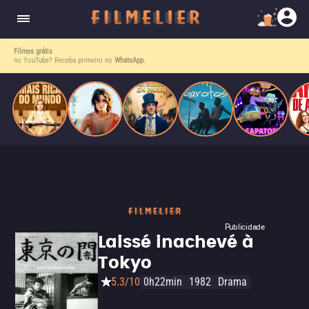
corrupção política envolvendo um ex-presidente.
do
Mundo
Filmes grátis
no YouTube? Receba primeiro no
WhatsApp.
Publicidade
Laissé inachevé à
Tokyo
5.3/10
0h22min
1982
Drama