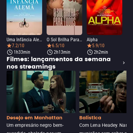
Uma Infância Alemã
O Sol Brilha Para Todos
Alpha
7.2/10
6.5/10
5.9/10
1h33min
2h13min
2h2min
Filmes: lançamentos da semana
nos streamings
Desejo em Manhattan
Balística
Um empresário negro bem-
Com Lena Headey. Nanc