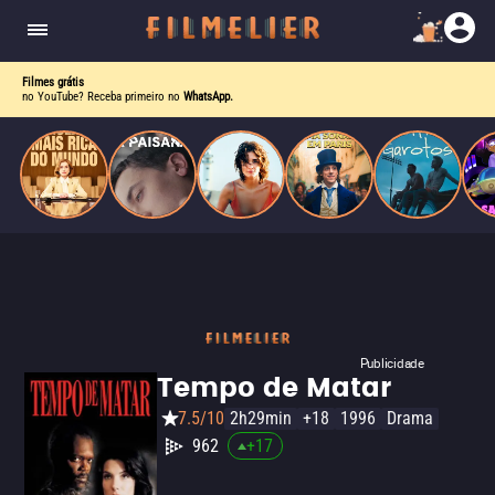
corrupção política envolvendo um ex-presidente.
do
Mundo
Filmes grátis
no YouTube? Receba primeiro no
WhatsApp.
Publicidade
Tempo de Matar
7.5/10
2h29min
+18
1996
Drama
962
+
17