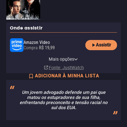
Onde assistir
Amazon Video
Assistir
Compra
R$ 19,99
Apple TV Store
Netflix
Netflix Standard with Ads
Disney Plus
Mais opções
Compra
Assinatura
Assinatura
Assinatura
R$ 19,90
Fonte
: JustWatch
ADICIONAR À MINHA LISTA
Um jovem advogado defende um pai que
matou os estupradores de sua filha,
enfrentando preconceito e tensão racial no
sul dos EUA.