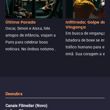
Última Parada
Infiltrada: Golpe de
Vingança
Oscar, Simon e Aïssa, três
Em busca de vingança, u
amigos de infância, viajam a
lutadora de boxe se infilt
Paris para celebrar boas
tráfico humano para enco
notícias. No ônibus noturno
irmã. Sua coragem a enfr
N121 de volta, uma troca entre
com criminosos implacáv
passageiros escala e a situação
segredos perigosos e sit
sai do controle, transformando a
que testam sua resistênci
viagem em um intenso thriller
urbano.
Descubra
Canais Filmelier (Novo)