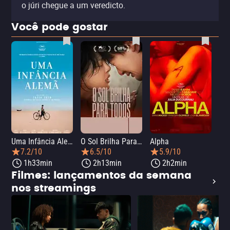
o júri chegue a um veredicto.
Você pode gostar
Uma Infância Alemã
O Sol Brilha Para Todos
Alpha
7.2/10
6.5/10
5.9/10
1h33min
2h13min
2h2min
Filmes: lançamentos da semana
nos streamings