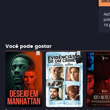
SINO
Apó
pol
18 
Você pode gostar