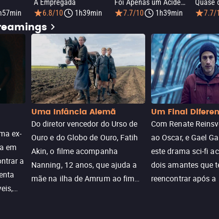
A Empregada
Foi Apenas um Acidente
Quase 
h57min
6.8/10
1h39min
7.7/10
1h39min
7.7/
treamings
Uma Infância Alemã
Um Final Difere
Do diretor vencedor do Urso de
Com Renate Reinsve
ma ex-
Ouro e do Globo de Ouro, Fatih
ao Oscar, e Gael Ga
ra em
Akin, o filme acompanha
este drama sci-fi 
ntrar a
Nanning, 12 anos, que ajuda a
dois amantes que 
enta
mãe na ilha de Amrum ao fim
reencontrar após a
eis,
da guerra. Quando a paz chega,
meio de uma tecno
uações
a aparente proteção da ilha se
oferece uma última
a.