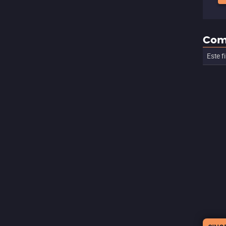
Com
Este f