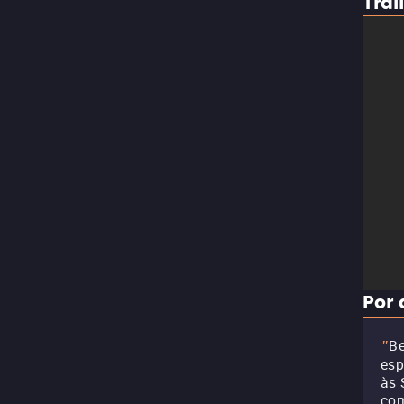
Trai
Por 
Be
"
esp
às 
com