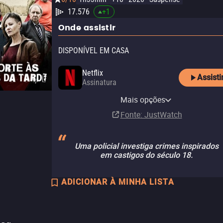
17.576
+
1
Onde assistir
DISPONÍVEL EM CASA
Netflix
Assisti
Assinatura
Netflix Standard with Ads
Mais opções
Assinatura
Fonte
: JustWatch
Uma policial investiga crimes inspirados
em castigos do século 18.
ADICIONAR À MINHA LISTA