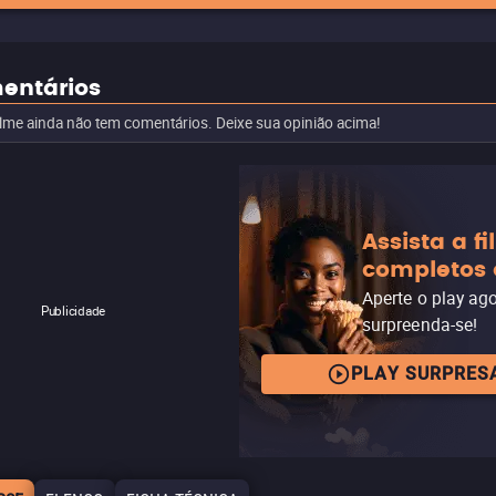
entários
ilme ainda não tem comentários. Deixe sua opinião acima!
Assista a f
completos 
Aperte o play ag
Publicidade
surpreenda-se!
PLAY SURPRES