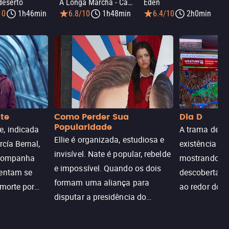
deserto
A Longa Marcha - Caminhe ou Morra
Éden
10
1h46min
6.8/10
1h48min
6.4/10
2h0min
nte
Como Perder Sua
Dia D
Popularidade
, indicada
A trama de DI
Ellie é organizada, estudiosa e
rcía Bernal,
existência de
invisível. Nate é popular, rebelde
acompanha
mostrando c
e impossível. Quando os dois
tentam se
descoberta ir
formam uma aliança para
 morte por
ao redor do 
disputar a presidência do
logia que
sociedade atu
colégio, o plano era simples —
 chance de
até o coração resolver complicar