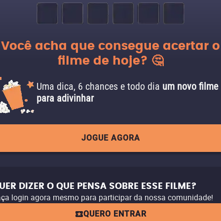
Você acha que consegue acertar o
filme de hoje? 🤔
Uma dica, 6 chances e todo dia
um novo filme
para adivinhar
JOGUE AGORA
UER DIZER O QUE PENSA SOBRE ESSE FILME?
ça login agora mesmo para participar da nossa comunidade!
QUERO ENTRAR