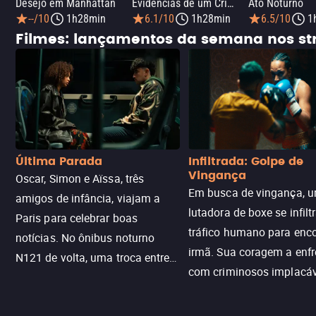
Desejo em Manhattan
Evidências de um Crime
Ato Noturno
--/10
1h28min
6.1/10
1h28min
6.5/10
1
Filmes: lançamentos da semana nos s
Última Parada
Infiltrada: Golpe de
Vingança
Oscar, Simon e Aïssa, três
Em busca de vingança, u
amigos de infância, viajam a
lutadora de boxe se infilt
Paris para celebrar boas
tráfico humano para enco
notícias. No ônibus noturno
irmã. Sua coragem a enfr
N121 de volta, uma troca entre
com criminosos implacáv
passageiros escala e a situação
segredos perigosos e sit
sai do controle, transformando a
que testam sua resistênci