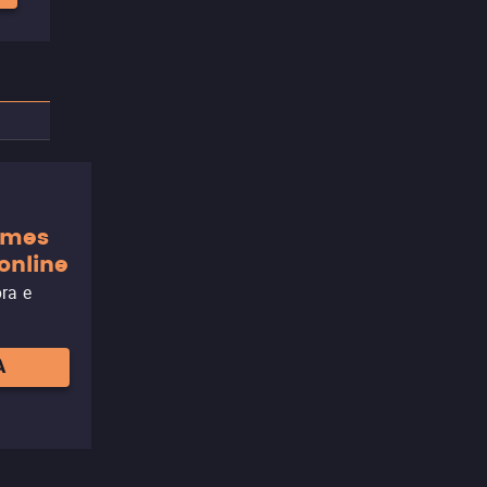
ilmes
online
ora e
A