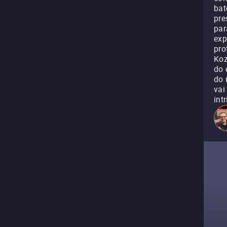
bat
pre
par
exp
pro
Koz
do 
do 
vai
int