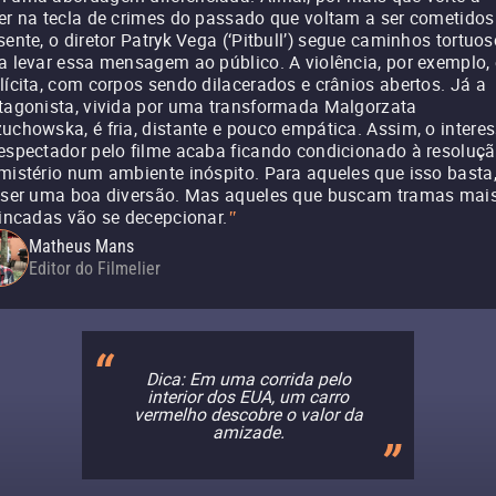
er na tecla de crimes do passado que voltam a ser cometidos
sente, o diretor Patryk Vega (‘Pitbull’) segue caminhos tortuo
a levar essa mensagem ao público. A violência, por exemplo, 
lícita, com corpos sendo dilacerados e crânios abertos. Já a
tagonista, vivida por uma transformada Malgorzata
uchowska, é fria, distante e pouco empática. Assim, o intere
espectador pelo filme acaba ficando condicionado à resoluç
mistério num ambiente inóspito. Para aqueles que isso basta
 ser uma boa diversão. Mas aqueles que buscam tramas mai
rincadas vão se decepcionar.
"
Matheus Mans
Editor do Filmelier
Dica: Em uma corrida pelo
interior dos EUA, um carro
vermelho descobre o valor da
amizade.