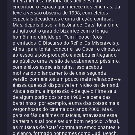
infelizmente, a história dos Jellicles não
encontrou o espaço que merece nos cinemas. Já
teve a versão obscura de 1998, com efeitos
especiais decadentes e uma direção confusa.
Mas, depois disso, a história de ‘Cats’ foi além e
atingiu outro grau de bizarrice com o longa
homônimo dirigido por Tom Hooper (dos
premiados ‘O Discurso do Rei’ e ‘Os Miseráveis’).
Afinal, para tentar concorrer ao Oscar, o cineasta
apressou a pós-produção e acabou entregando
ao público uma versão de acabamento péssimo,
com efeitos especiais ruins. Isso acabou
motivando o lançamento de uma segunda
versão, com efeitos um pouco mais refinados -- e
é essa que está disponível em video on demand.
Ainda assim, a impressão é de que o filme saiu
de algum porão dos anos 1980 -- a cena das
baratinhas, por exemplo, é uma das coisas mais
vergonhosas do cinema dos anos 2000. Mas,
para os fãs de filmes musicais, atravessar essa
barreira visual pode ser um bom negócio. Afinal,
as músicas de ‘Cats’ continuam emocionantes. E
o elenco, formado por nomes como Judi Dench,