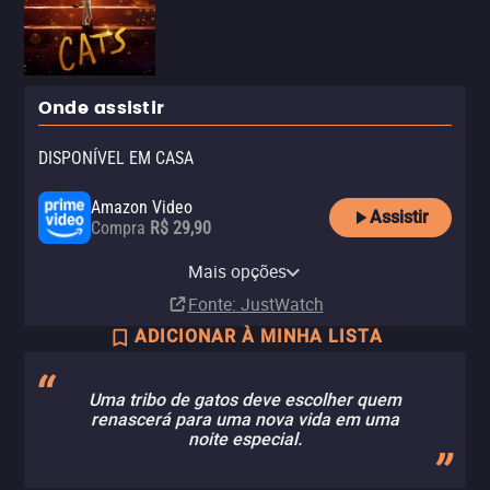
Onde assistir
DISPONÍVEL EM CASA
Amazon Video
Assistir
Compra
R$ 29,90
Apple TV Store
Claro TV+
YouTube
Claro video
Mais opções
Compra
Aluguel
Aluguel
Aluguel
R$ 6,90
R$ 29,90
Fonte
: JustWatch
ADICIONAR À MINHA LISTA
Uma tribo de gatos deve escolher quem
renascerá para uma nova vida em uma
noite especial.