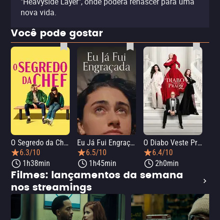
"Heavyside Layer", onde poderá renascer para uma
nova vida.
Você pode gostar
O Segredo da Chef
Eu Já Fui Engraçada
O Diabo Veste Prada 2
O 
6.3/10
6.5/10
6.4/10
1h38min
1h45min
2h0min
Filmes: lançamentos da semana
nos streamings