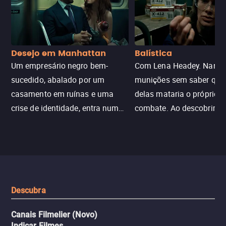
Desejo em Manhattan
Balística
Um empresário negro bem-
Com Lena Headey. Nanc
sucedido, abalado por um
munições sem saber qu
casamento em ruínas e uma
delas mataria o próprio f
crise de identidade, entra num
combate. Ao descobrir a
jogo sexualizado de gato e rato
verdade, ela deixa a rotin
com uma mulher branca
fábrica e parte em uma 
misteriosa no metrô. A escalada
implacável contra quem
leva a um desfecho violento.
escondeu os fatos, dispo
tudo pela vingança.
Descubra
Canais Filmelier (Novo)
Indicar Filmes