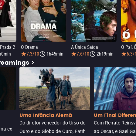
 Prada 2
O Drama
A Única Saída
Ó Paí, 
h0min
7.3/10
1h45min
7.6/10
2h19min
6.3/
treamings
Uma Infância Alemã
Um Final Difere
Do diretor vencedor do Urso de
Com Renate Reinsve
ma ex-
Ouro e do Globo de Ouro, Fatih
ao Oscar, e Gael Ga