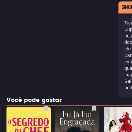
SINO
Tra
Cúp
ric
doc
ele
Dan
enf
qua
ina
Gal
pod
Você pode gostar