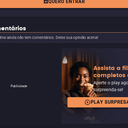
QUERO ENTRAR
entários
ilme ainda não tem comentários. Deixe sua opinião acima!
Assista a f
completos 
Aperte o play ag
Publicidade
surpreenda-se!
PLAY SURPRES