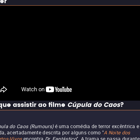
ler
que assistir ao filme
Cúpula do Caos
?
ula do Caos (Rumours)
é uma comédia de terror excêntrica e
da, acertadamente descrita por alguns como "
A Noite dos
tos-Vivos
encontra
Dr. Fantástico
". A trama se passa durante