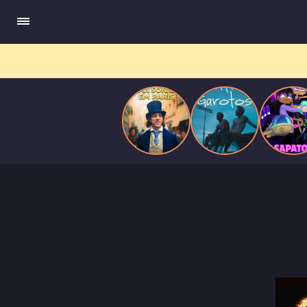
compõe obras-primas, participa de festas e busca romance em
Paris
meio a círculos aristocráticos e reais.