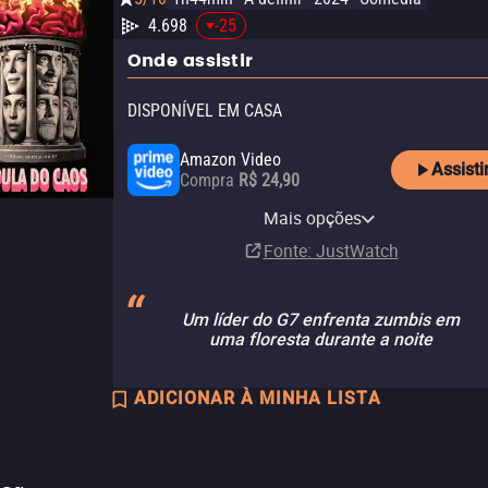
4.698
-25
Onde assistir
DISPONÍVEL EM CASA
Amazon Video
Assisti
Compra
R$ 24,90
Amazon Prime Video with
Apple TV Store
Amazon Prime Video
Claro video
Ads
Mais opções
Compra
Assinatura
Aluguel
R$ 14,90
R$ 24,90
Assinatura
Fonte
: JustWatch
Um líder do G7 enfrenta zumbis em
uma floresta durante a noite
ADICIONAR À MINHA LISTA