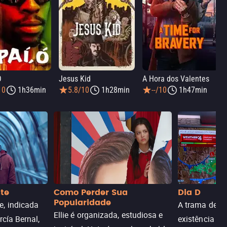
Ó
Jesus Kid
A Hora dos Valentes
10
1h36min
5.8/10
1h28min
--/10
1h47min
nte
Como Perder Sua
Dia D
Popularidade
, indicada
A trama de DI
Ellie é organizada, estudiosa e
rcía Bernal,
existência de