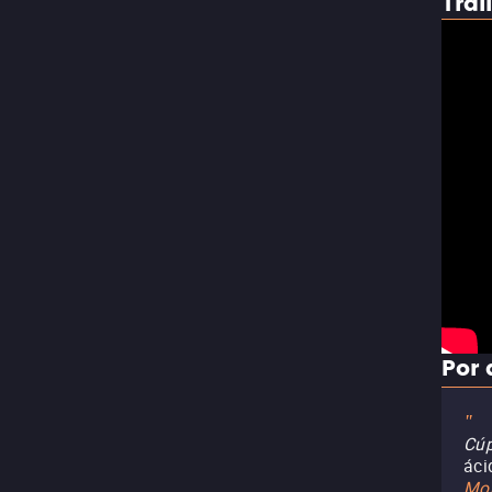
Trai
Por 
"
Cúp
áci
Mor