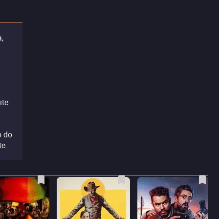
,
ite
o do
te.