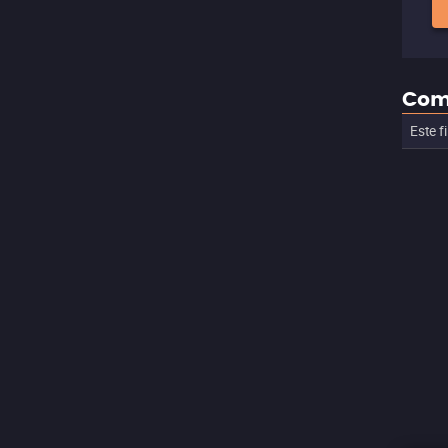
Com
Este f