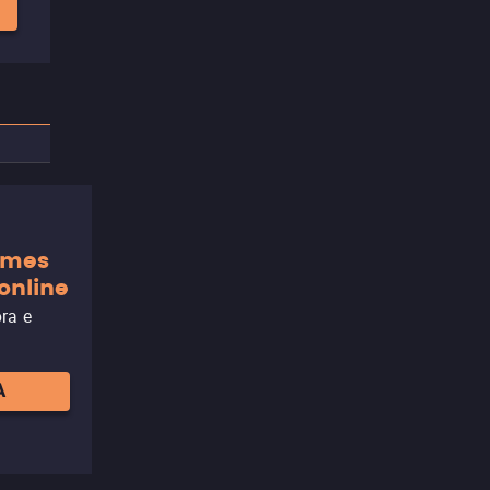
ilmes
online
ora e
A