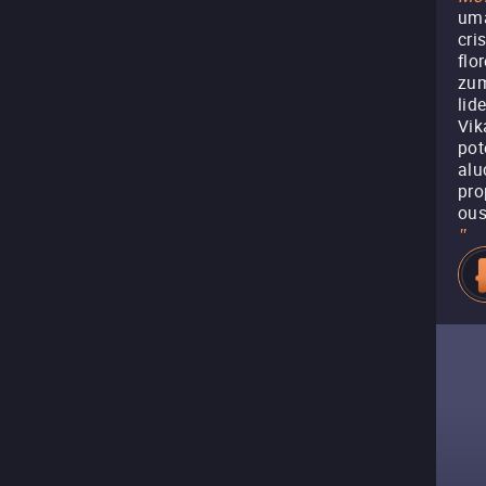
uma
cri
flo
zum
lid
Vik
pot
alu
pro
ous
"