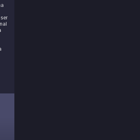
ma
 ser
nal
a
a