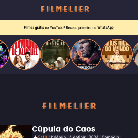
Filmes grátis
no YouTube? Receba primeiro no
WhatsApp.
Cúpula do Caos
5/10
1h44min
A definir
2024
Comédia