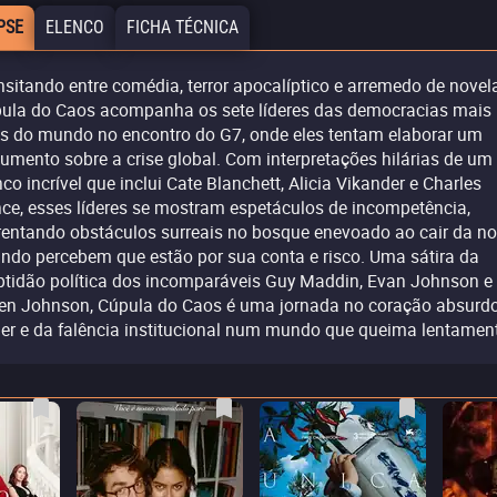
PSE
ELENCO
FICHA TÉCNICA
nsitando entre comédia, terror apocalíptico e arremedo de novela
ula do Caos acompanha os sete líderes das democracias mais
as do mundo no encontro do G7, onde eles tentam elaborar um
umento sobre a crise global. Com interpretações hilárias de um
nco incrível que inclui Cate Blanchett, Alicia Vikander e Charles
ce, esses líderes se mostram espetáculos de incompetência,
rentando obstáculos surreais no bosque enevoado ao cair da no
ndo percebem que estão por sua conta e risco. Uma sátira da
ptidão política dos incomparáveis Guy Maddin, Evan Johnson e
en Johnson, Cúpula do Caos é uma jornada no coração absurd
er e da falência institucional num mundo que queima lentamen