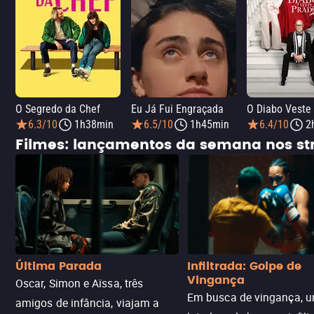
O Segredo da Chef
Eu Já Fui Engraçada
O Diabo Veste
6.3/10
1h38min
6.5/10
1h45min
6.4/10
2
Filmes: lançamentos da semana nos s
Última Parada
Infiltrada: Golpe de
Vingança
Oscar, Simon e Aïssa, três
Em busca de vingança, u
amigos de infância, viajam a