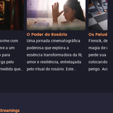
O Poder do Rosário
Os Peludos
dorme com
Uma jornada cinematográfica
Finnick, desc
une a um
poderosa que explora a
magia de um 
o para
essência transformadora da fé,
perde sua invi
rga pelo
amor e resiliência, entrelaçada
colocando su
 medida que
pelo ritual do rosário. Este
perigo. Aco
trada, o
drama cativante envolve o
Christine, e
lho ameaça a
público com sua profundidade
aventura para
emocional e narrativa
poderes e sal
inspiradora.
Streamings