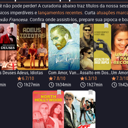
não pode perder! A curadoria abaixo traz títulos da nossa sessã
sicos imperdíveis e
lançamentos recentes
. Curta
atuações marc
xão Francesa
. Confira onde assisti-los, prepare sua pipoca e b
s Deuses
Adeus, Idiotas
Com Amor, Van Gogh
Assalto em Dose Dupla
6.7/10
7.8/10
6.3/10
7.3/1
min
1h27min
1h34min
1h27min
1h42