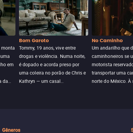
Bom Garoto
No Caminho
e monta
Tommy, 19 anos, vive entre
Um andarilho que 
e uma
drogas e violência. Numa noite,
caminhoneiros se 
ilho em
é dopado e acorda preso por
motorista reservad
uma coleira no porão de Chris e
transportar uma ca
a da
Kathryn — um casal
norte do México. À
caçada
aparentemente comum decidido
se aproximam na es
a transformá-lo num “bom
passado do andari
sta a
menino.”
segurança deles.
Gêneros