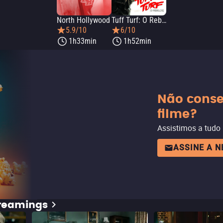
North Hollywood
Tuff Turf: O Rebelde
5.9/10
6/10
1h33min
1h52min
Não conse
filme?
Assistimos a tudo
ASSINE A 
treamings