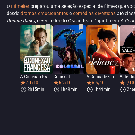
O
Filmelier
preparou uma seleção especial de filmes que você 
desde
dramas emocionantes
e
comédias divertidas
até clás
Donnie Darko
, o vencedor do Oscar Jean Dujardin em
A Cone
A Conexão Francesa
Colossal
A Delicadeza do Amor
Vale do
7.1/10
6.2/10
6.6/10
--/10
2h15min
1h49min
1h49min
2h6