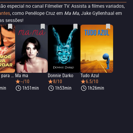
o especial no canal Filmelier TV. Assista a filmes variados,
antes
, como Penélope Cruz em
Ma Ma
, Jake Gyllenhaal em
oas sessões!
Um Amor para Recordar
Ma ma
Donnie Darko
Tudo Azul
0
--/10
8/10
6.5/10
min
1h51min
1h53min
1h26min