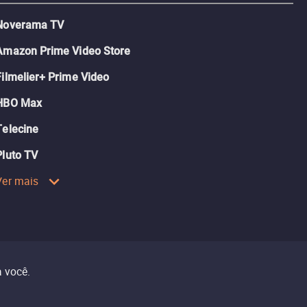
Noverama TV
Amazon Prime Video Store
Filmelier+ Prime Video
HBO Max
Telecine
Pluto TV
Ver mais
 você.