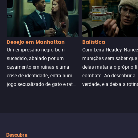
Desejo em Manhattan
Balística
Um empresário negro bem-
Com Lena Headey. Nanc
sucedido, abalado por um
munições sem saber qu
casamento em ruínas e uma
delas mataria o próprio f
crise de identidade, entra num
combate. Ao descobrir a
jogo sexualizado de gato e rato
verdade, ela deixa a rotin
com uma mulher branca
fábrica e parte em uma 
misteriosa no metrô. A escalada
implacável contra quem
leva a um desfecho violento.
escondeu os fatos, dispo
tudo pela vingança.
Descubra