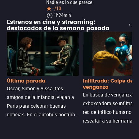
Nadie es lo que parece
--/10
1h24min
Estrenos en cine y streaming:
destacados de la semana pasada
Última parada
Infiltrada: Golpe de
venganza
Oscar, Simon y Aïssa, tres
En busca de venganza, u
amigos de la infancia, viajan a
exboxeadora se infiltra e
París para celebrar buenas
red de tráfico humano pa
noticias. En el autobús nocturno
rescatar a su hermana m
N121, un intercambio entre
enfrentando criminales
pasajeros escala y la situación
despiadados, secretos