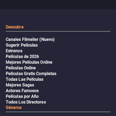
se descontrola, convirtiendo el
peligrosos y situaciones
viaje en un thriller urbano
extremas que ponen a pr
intenso.
resistencia.
Descubre
Canales Filmelier (Nuevo)
Sugerir Películas
Estrenos
Películas de 2026
Mejores Películas Online
Películas Online
Películas Gratis Completas
Todas Las Películas
Mejores Sagas
Actores Famosos
Películas por Año
Todos Los Directores
Géneros