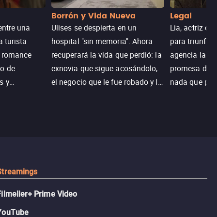
Borrón y Vida Nueva
Legal
entre una
Ulises se despierta en un
Lia, actriz c
a turista
hospital "sin memoria". Ahora
para triunfar
n romance
recuperará la vida que perdió: la
agencia la es
o de
exnovia que sigue acosándolo,
promesa de vi
s y
el negocio que le fue robado y la
nada que perd
.
casa de sus sueños; sin
Juana, argen
embargo, no todo es como lo
historia. Jun
recordaba.
sobrevivir, af
algo mejor.
Streamings
Filmelier+ Prime Video
YouTube