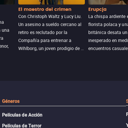
El maestro del crimen
Erupcja
Con Christoph Waltz y Lucy Liu.
La chispa ardiente 
na
Un asesino a sueldo cercano al
florista polaca y un
n una
retiro es reclutado por la
británica desata u
ra
Compañía para entrenar a
inesperado en medi
enor,
Wihlborg, un joven prodigio de la
encuentros casuale
Generación Z con grandes
momentos mágicos
habilidades y una actitud
desafiante.
ueba su
Géneros
Películas de Acción
Películas de Terror