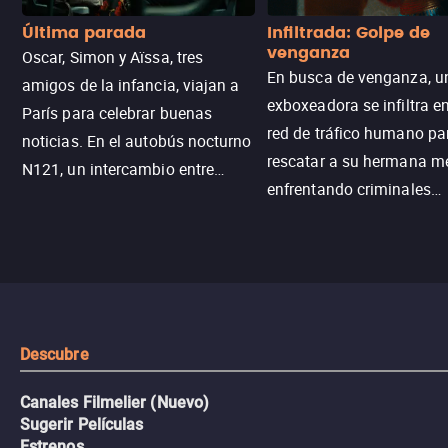
Última parada
Infiltrada: Golpe de
venganza
Oscar, Simon y Aïssa, tres
En busca de venganza, u
amigos de la infancia, viajan a
exboxeadora se infiltra e
París para celebrar buenas
red de tráfico humano pa
noticias. En el autobús nocturno
rescatar a su hermana m
N121, un intercambio entre
enfrentando criminales
pasajeros escala y la situación
despiadados, secretos
se descontrola, convirtiendo el
peligrosos y situaciones
viaje en un thriller urbano
extremas que ponen a pr
intenso.
resistencia.
Descubre
Canales Filmelier (Nuevo)
Sugerir Películas
Estrenos