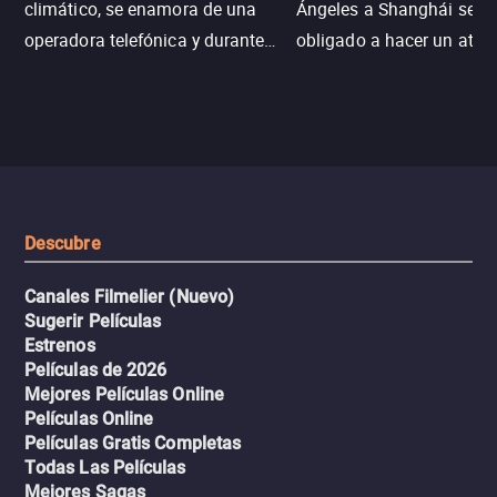
climático, se enamora de una
Ángeles a Shanghái se v
operadora telefónica y durante
obligado a hacer un aterr
un desastre natural inicia una
emergencia en aguas inf
aventura romántica, bilingüe y
de tiburones. Ahora debe
llena de emoción para
trabajar juntos con la es
encontrarla.
de superar la vorágine de
tiburones atraídos por los
del avión.
Descubre
Canales Filmelier (Nuevo)
Sugerir Películas
Estrenos
Películas de 2026
Mejores Películas Online
Películas Online
Películas Gratis Completas
Todas Las Películas
Mejores Sagas