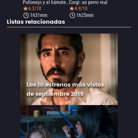
Pollonejo y el hámster de la oscuridad
Corgi: un perro real
6.3/10
4.9/10
1h31min
1h25min
Listas relacionadas
Los 10 estrenos más vistos
de septiembre 2019