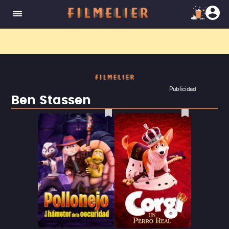
El nuevo canal
Filmelier+
ya está disponible para suscribirte en Prime Video.
¡Descubre nuestro ca
Publicidad
Ben Stassen