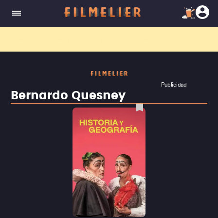
El nuevo canal
Filmelier+
ya está disponible para suscribirte en Prime Video.
¡Descubre nuestro ca
Publicidad
Bernardo Quesney