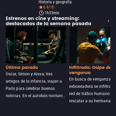
Historia y geografía
6.9/10
1h33min
Estrenos en cine y streaming:
destacados de la semana pasada
Última parada
Infiltrada: Golpe de
venganza
Oscar, Simon y Aïssa, tres
En busca de venganza, u
amigos de la infancia, viajan a
exboxeadora se infiltra e
París para celebrar buenas
red de tráfico humano pa
noticias. En el autobús nocturno
rescatar a su hermana m
N121, un intercambio entre
enfrentando criminales
pasajeros escala y la situación
despiadados, secretos