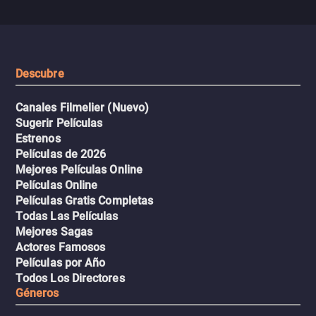
se descontrola, convirtiendo el
peligrosos y situaciones
viaje en un thriller urbano
extremas que ponen a pr
intenso.
resistencia.
Descubre
Canales Filmelier (Nuevo)
Sugerir Películas
Estrenos
Películas de 2026
Mejores Películas Online
Películas Online
Películas Gratis Completas
Todas Las Películas
Mejores Sagas
Actores Famosos
Películas por Año
Todos Los Directores
Géneros