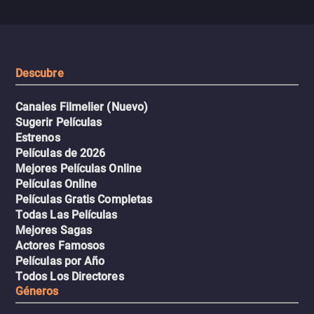
se descontrola, convirtiendo el
peligrosos y situaciones
viaje en un thriller urbano
extremas que ponen a pr
intenso.
resistencia.
Descubre
Canales Filmelier (Nuevo)
Sugerir Películas
Estrenos
Películas de 2026
Mejores Películas Online
Películas Online
Películas Gratis Completas
Todas Las Películas
Mejores Sagas
Actores Famosos
Películas por Año
Todos Los Directores
Géneros