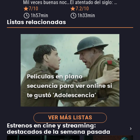
Mil veces buenas noches
El atentado del siglo: Utøya
7/10
7.2/10
1h57min
1h33min
Listas relacionadas
Películas en plano
secuencia para ver online si
te gustó 'Adolescencia'
VER MÁS LISTAS
Estrenos en cine y streaming:
destacados de la semana pasada