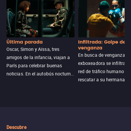
Última parada
Infiltrada: Golpe de
venganza
Oscar, Simon y Aïssa, tres
En busca de venganza, u
amigos de la infancia, viajan a
exboxeadora se infiltra e
París para celebrar buenas
red de tráfico humano pa
noticias. En el autobús nocturno
rescatar a su hermana m
N121, un intercambio entre
enfrentando criminales
pasajeros escala y la situación
despiadados, secretos
se descontrola, convirtiendo el
peligrosos y situaciones
viaje en un thriller urbano
extremas que ponen a pr
intenso.
resistencia.
Descubre