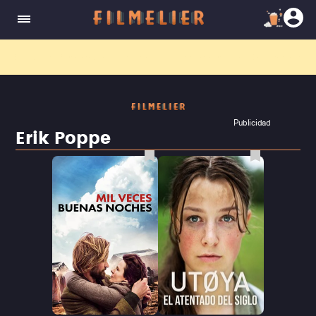
El nuevo canal
Filmelier+
ya está disponible para suscribirte en Prime Video.
¡Descubre nuestro ca
Publicidad
Erik Poppe