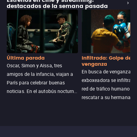
Estrenos en cine y streaming:
destacados de la semana pasada
Última parada
Infiltrada: Golpe de
venganza
Oscar, Simon y Aïssa, tres
En busca de venganza, u
amigos de la infancia, viajan a
exboxeadora se infiltra e
París para celebrar buenas
red de tráfico humano pa
noticias. En el autobús nocturno
rescatar a su hermana m
N121, un intercambio entre
enfrentando criminales
pasajeros escala y la situación
despiadados, secretos
se descontrola, convirtiendo el
peligrosos y situaciones
viaje en un thriller urbano
extremas que ponen a pr
intenso.