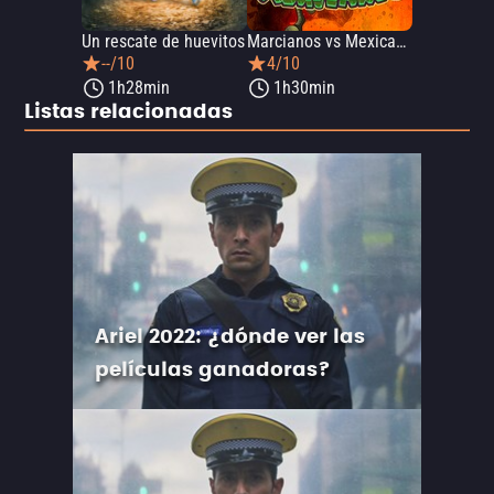
Un rescate de huevitos
Marcianos vs Mexicanos
--/10
4/10
1h28min
1h30min
Listas relacionadas
Ariel 2022: ¿dónde ver las
películas ganadoras?