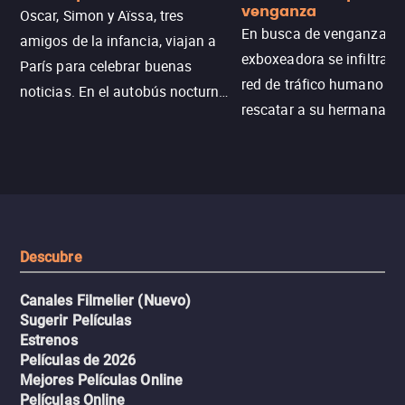
venganza
Oscar, Simon y Aïssa, tres
En busca de venganza, u
amigos de la infancia, viajan a
exboxeadora se infiltra e
París para celebrar buenas
red de tráfico humano pa
noticias. En el autobús nocturno
rescatar a su hermana m
N121, un intercambio entre
enfrentando criminales
pasajeros escala y la situación
despiadados, secretos
se descontrola, convirtiendo el
peligrosos y situaciones
viaje en un thriller urbano
extremas que ponen a pr
intenso.
resistencia.
Descubre
Canales Filmelier (Nuevo)
Sugerir Películas
Estrenos
Películas de 2026
Mejores Películas Online
Películas Online