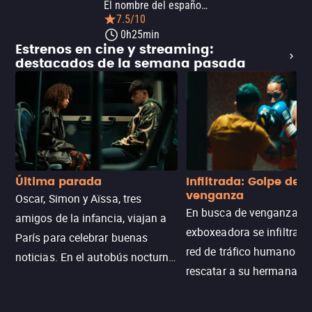
El nombre del español de la película 'Some Folks Call It a Sling Blade' es 'Sling Blade'.
7.5/10
0h25min
Estrenos en cine y streaming:
destacados de la semana pasada
Última parada
Infiltrada: Golpe de
venganza
Oscar, Simon y Aïssa, tres
En busca de venganza, u
amigos de la infancia, viajan a
exboxeadora se infiltra e
París para celebrar buenas
red de tráfico humano pa
noticias. En el autobús nocturno
rescatar a su hermana m
N121, un intercambio entre
enfrentando criminales
pasajeros escala y la situación
despiadados, secretos