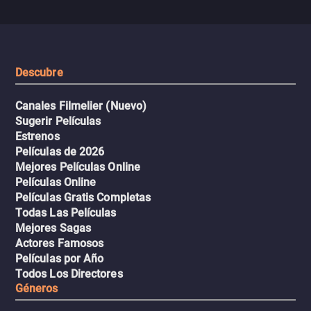
se descontrola, convirtiendo el
peligrosos y situaciones
viaje en un thriller urbano
extremas que ponen a pr
intenso.
resistencia.
Descubre
Canales Filmelier (Nuevo)
Sugerir Películas
Estrenos
Películas de 2026
Mejores Películas Online
Películas Online
Películas Gratis Completas
Todas Las Películas
Mejores Sagas
Actores Famosos
Películas por Año
Todos Los Directores
Géneros