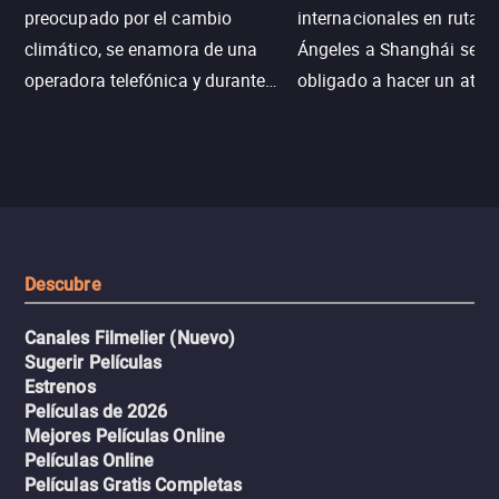
preocupado por el cambio
internacionales en ruta d
climático, se enamora de una
Ángeles a Shanghái se v
operadora telefónica y durante
obligado a hacer un aterr
un desastre natural inicia una
emergencia en aguas inf
aventura romántica, bilingüe y
de tiburones. Ahora debe
llena de emoción para
trabajar juntos con la es
encontrarla.
de superar la vorágine de
tiburones atraídos por los
del avión.
Descubre
Canales Filmelier (Nuevo)
Sugerir Películas
Estrenos
Películas de 2026
Mejores Películas Online
Películas Online
Películas Gratis Completas