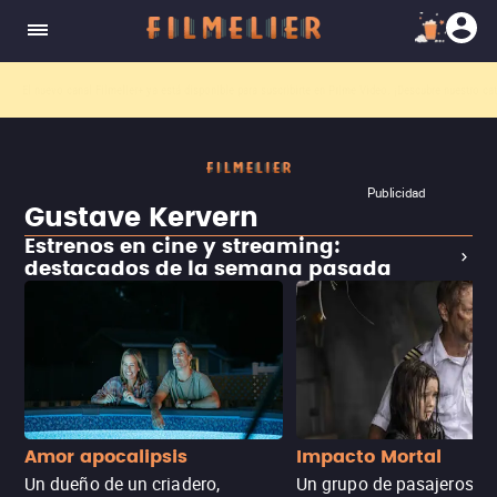
El nuevo canal
Filmelier+
ya está disponible para suscribirte en Prime Video.
¡Descubre nuestro ca
Publicidad
Gustave Kervern
Estrenos en cine y streaming:
destacados de la semana pasada
Amor apocalipsis
Impacto Mortal
Un dueño de un criadero,
Un grupo de pasajeros