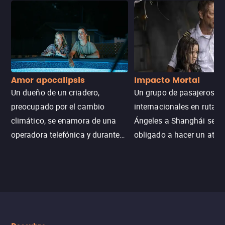
Amor apocalipsis
Impacto Mortal
Un dueño de un criadero,
Un grupo de pasajeros
preocupado por el cambio
internacionales en ruta d
climático, se enamora de una
Ángeles a Shanghái se v
operadora telefónica y durante
obligado a hacer un aterr
un desastre natural inicia una
emergencia en aguas inf
aventura romántica, bilingüe y
de tiburones. Ahora debe
llena de emoción para
trabajar juntos con la es
encontrarla.
de superar la vorágine de
tiburones atraídos por los
del avión.