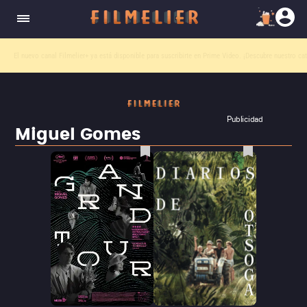
El nuevo canal
Filmelier+
ya está disponible para suscribirte en Prime Video.
¡Descubre nuestro ca
Publicidad
Miguel Gomes