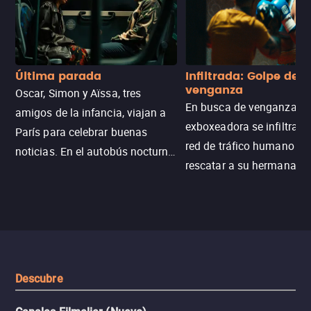
Última parada
Infiltrada: Golpe de
venganza
Oscar, Simon y Aïssa, tres
En busca de venganza, u
amigos de la infancia, viajan a
exboxeadora se infiltra e
París para celebrar buenas
red de tráfico humano pa
noticias. En el autobús nocturno
rescatar a su hermana m
N121, un intercambio entre
enfrentando criminales
pasajeros escala y la situación
despiadados, secretos
se descontrola, convirtiendo el
peligrosos y situaciones
viaje en un thriller urbano
extremas que ponen a pr
intenso.
resistencia.
Descubre