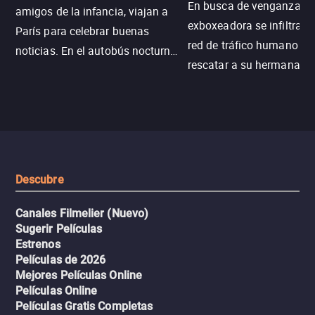
En busca de venganza, u
amigos de la infancia, viajan a
exboxeadora se infiltra e
París para celebrar buenas
red de tráfico humano pa
noticias. En el autobús nocturno
rescatar a su hermana m
N121, un intercambio entre
enfrentando criminales
pasajeros escala y la situación
despiadados, secretos
se descontrola, convirtiendo el
peligrosos y situaciones
viaje en un thriller urbano
extremas que ponen a pr
intenso.
resistencia.
Descubre
Canales Filmelier (Nuevo)
Sugerir Películas
Estrenos
Películas de 2026
Mejores Películas Online
Películas Online
Películas Gratis Completas