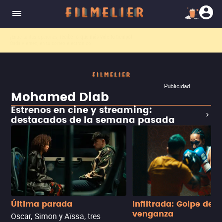
El nuevo canal
Filmelier+
ya está disponible para suscribirte en Prime Video.
¡Descubre nuestro ca
Publicidad
Mohamed Diab
Estrenos en cine y streaming:
destacados de la semana pasada
Última parada
Infiltrada: Golpe de
venganza
Oscar, Simon y Aïssa, tres