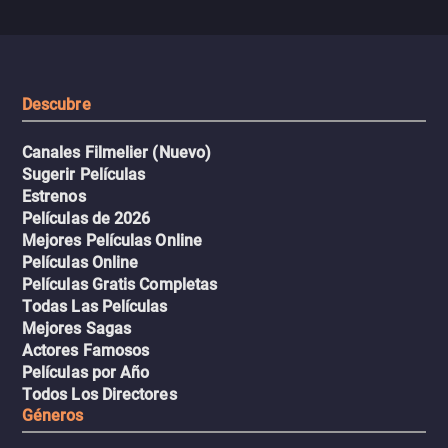
se descontrola, convirtiendo el
peligrosos y situaciones
viaje en un thriller urbano
extremas que ponen a pr
intenso.
resistencia.
Descubre
Canales Filmelier (Nuevo)
Sugerir Películas
Estrenos
Películas de 2026
Mejores Películas Online
Películas Online
Películas Gratis Completas
Todas Las Películas
Mejores Sagas
Actores Famosos
Películas por Año
Todos Los Directores
Géneros