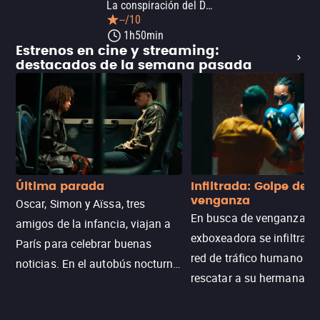
La conspiración del Diablo
--/10
1h50min
Estrenos en cine y streaming:
destacados de la semana pasada
Última parada
Infiltrada: Golpe de
venganza
Oscar, Simon y Aïssa, tres
En busca de venganza, u
amigos de la infancia, viajan a
exboxeadora se infiltra e
París para celebrar buenas
red de tráfico humano pa
noticias. En el autobús nocturno
rescatar a su hermana m
N121, un intercambio entre
enfrentando criminales
pasajeros escala y la situación
despiadados, secretos