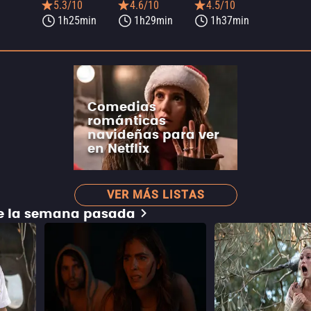
5.3/10
4.6/10
4.5/10
1h25min
1h29min
1h37min
Comedias
románticas
navideñas para ver
en Netflix
VER MÁS LISTAS
de la semana pasada