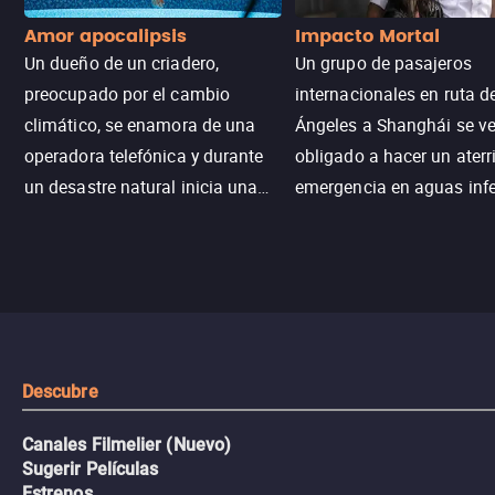
Amor apocalipsis
Impacto Mortal
Un dueño de un criadero,
Un grupo de pasajeros
preocupado por el cambio
internacionales en ruta d
climático, se enamora de una
Ángeles a Shanghái se v
operadora telefónica y durante
obligado a hacer un aterr
un desastre natural inicia una
emergencia en aguas inf
aventura romántica, bilingüe y
de tiburones. Ahora debe
llena de emoción para
trabajar juntos con la es
encontrarla.
de superar la vorágine de
tiburones atraídos por los
del avión.
Descubre
Canales Filmelier (Nuevo)
Sugerir Películas
Estrenos