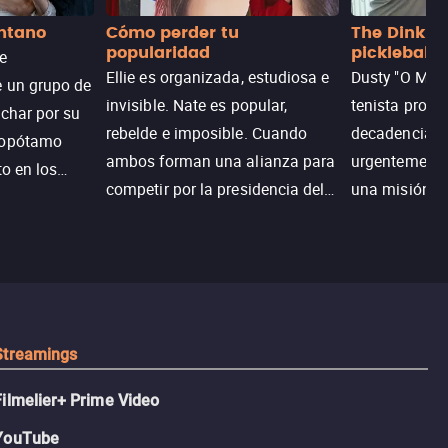
antano
Cómo perder tu
The Dink: p
popularidad
pickleball
de
Ellie es organizada, estudiosa e
Dusty "O Mart
e un grupo de
invisible. Nate es popular,
tenista profe
uchar por su
rebelde e imposible. Cuando
decadencia, n
popótamo
ambos forman una alianza para
urgentemente 
to en los
competir por la presidencia del
una misión pa
na.
colegio, el plan era simple…
country club 
hasta que el corazón decidió
ganar el resp
complicarlo todo.
Dusty rompe 
hace lo impen
pickleball.
Streamings
Filmelier+ Prime Video
YouTube