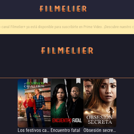
o canal
Filmelier+
ya está disponible para suscribirte en Prime Video.
¡Descubre nuestro c
Los festivos caballeros
Encuentro fatal
Obsesión secreta