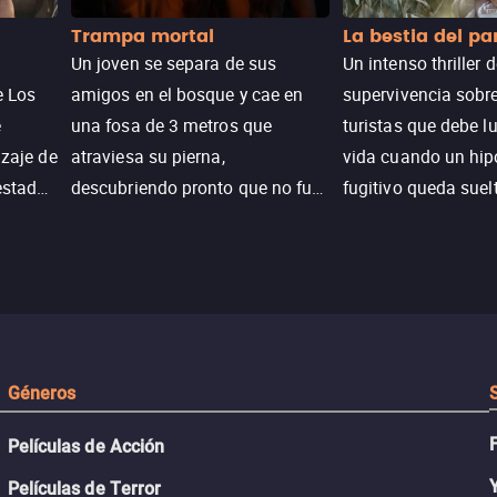
Trampa mortal
La bestia del p
Un joven se separa de sus
Un intenso thriller 
e Los
amigos en el bosque y cae en
supervivencia sobr
e
una fosa de 3 metros que
turistas que debe l
izaje de
atraviesa su pierna,
vida cuando un hi
estadas
descubriendo pronto que no fue
fugitivo queda suel
n
un accidente. Su lucha por
pantanos de Luisia
peranza
sobrevivir revela secretos y
peligro inminente.
 restos
Géneros
Películas de Acción
Películas de Terror