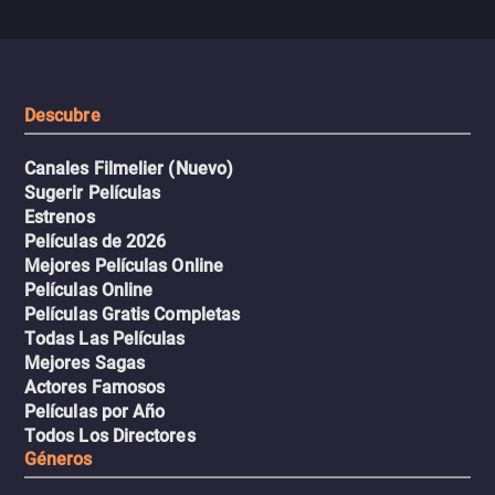
se descontrola, convirtiendo el
peligrosos y situaciones
viaje en un thriller urbano
extremas que ponen a pr
intenso.
resistencia.
Descubre
Canales Filmelier (Nuevo)
Sugerir Películas
Estrenos
Películas de 2026
Mejores Películas Online
Películas Online
Películas Gratis Completas
Todas Las Películas
Mejores Sagas
Actores Famosos
Películas por Año
Todos Los Directores
Géneros