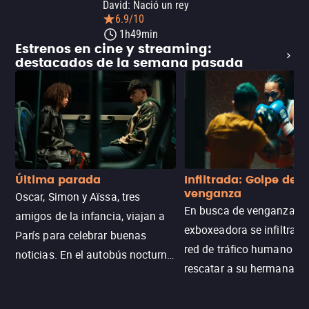
David: Nació un rey
6.9/10
1h49min
Estrenos en cine y streaming:
destacados de la semana pasada
Última parada
Infiltrada: Golpe de
venganza
Oscar, Simon y Aïssa, tres
En busca de venganza, u
amigos de la infancia, viajan a
exboxeadora se infiltra e
París para celebrar buenas
red de tráfico humano pa
noticias. En el autobús nocturno
rescatar a su hermana m
N121, un intercambio entre
enfrentando criminales
pasajeros escala y la situación
despiadados, secretos