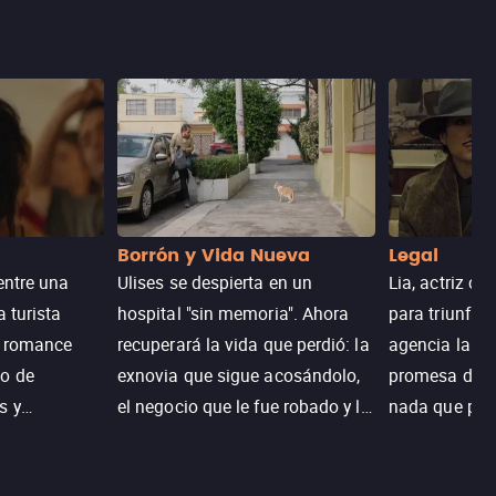
Borrón y Vida Nueva
Legal
entre una
Ulises se despierta en un
Lia, actriz c
a turista
hospital "sin memoria". Ahora
para triunfar
n romance
recuperará la vida que perdió: la
agencia la es
o de
exnovia que sigue acosándolo,
promesa de vi
s y
el negocio que le fue robado y la
nada que perd
.
casa de sus sueños; sin
Juana, argen
embargo, no todo es como lo
historia. Jun