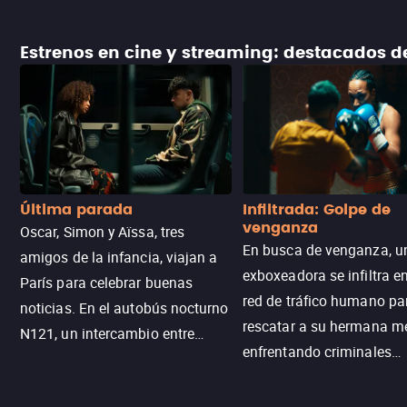
Estrenos en cine y streaming: destacados 
Última parada
Infiltrada: Golpe de
venganza
Oscar, Simon y Aïssa, tres
En busca de venganza, u
amigos de la infancia, viajan a
exboxeadora se infiltra e
París para celebrar buenas
red de tráfico humano pa
noticias. En el autobús nocturno
rescatar a su hermana m
N121, un intercambio entre
enfrentando criminales
pasajeros escala y la situación
despiadados, secretos
se descontrola, convirtiendo el
peligrosos y situaciones