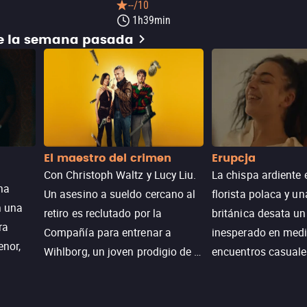
--/10
1h39min
de la semana pasada
El maestro del crimen
Erupcja
Con Christoph Waltz y Lucy Liu.
La chispa ardiente 
na
Un asesino a sueldo cercano al
florista polaca y un
n una
retiro es reclutado por la
británica desata u
ra
Compañía para entrenar a
inesperado en medi
enor,
Wihlborg, un joven prodigio de la
encuentros casuale
Generación Z con grandes
momentos mágicos
habilidades y una actitud