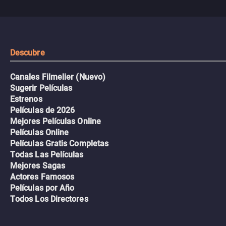
viaje en un thriller urbano
extremas que ponen a pr
intenso.
resistencia.
Descubre
Canales Filmelier (Nuevo)
Sugerir Películas
Estrenos
Películas de 2026
Mejores Películas Online
Películas Online
Películas Gratis Completas
Todas Las Películas
Mejores Sagas
Actores Famosos
Películas por Año
Todos Los Directores