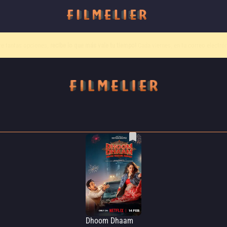
o canal
Filmelier+
ya está disponible para suscribirte en Prime Video.
¡Descubre nuestro c
Dhoom Dhaam