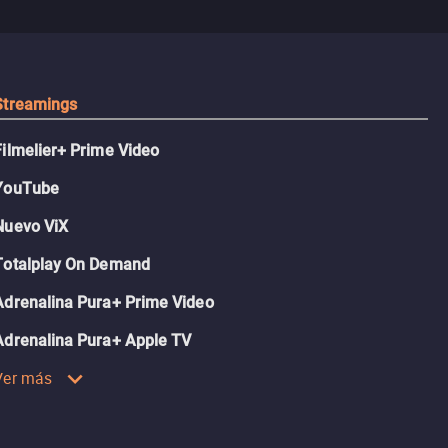
recordaba.
sobrevivir, af
algo mejor.
Streamings
Filmelier+ Prime Video
YouTube
Nuevo ViX
Totalplay On Demand
Adrenalina Pura+ Prime Video
Adrenalina Pura+ Apple TV
Ver más