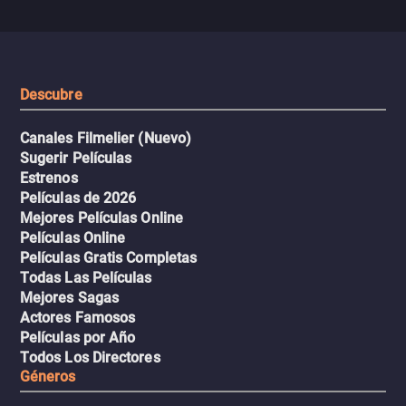
se descontrola, convirtiendo el
peligrosos y situaciones
viaje en un thriller urbano
extremas que ponen a pr
intenso.
resistencia.
Descubre
Canales Filmelier (Nuevo)
Sugerir Películas
Estrenos
Películas de 2026
Mejores Películas Online
Películas Online
Películas Gratis Completas
Todas Las Películas
Mejores Sagas
Actores Famosos
Películas por Año
Todos Los Directores
Géneros