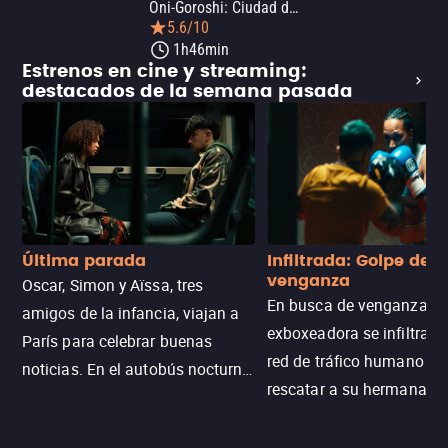
Oni-Goroshi: Ciudad de los demonios
5.6/10
1h46min
Estrenos en cine y streaming:
destacados de la semana pasada
Última parada
Infiltrada: Golpe de
venganza
Oscar, Simon y Aïssa, tres
En busca de venganza, u
amigos de la infancia, viajan a
exboxeadora se infiltra e
París para celebrar buenas
red de tráfico humano pa
noticias. En el autobús nocturno
rescatar a su hermana m
N121, un intercambio entre
enfrentando criminales
pasajeros escala y la situación
despiadados, secretos